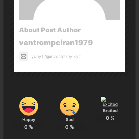
About Post Author
ventrompciran1979
yuriy12@investstroy.xyz
Excited
0
%
Happy
Sad
0
%
0
%