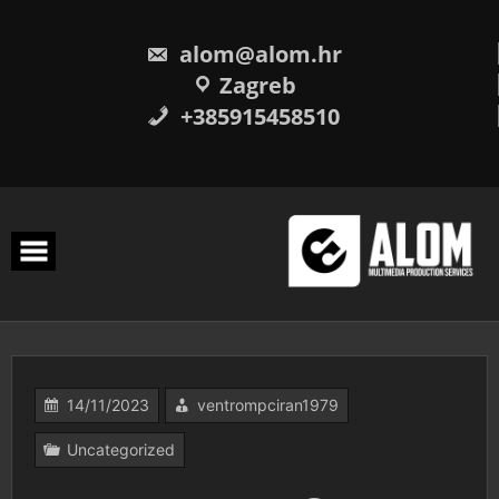
Skip
to
content
alom@alom.hr
Zagreb
+385915458510
14/11/2023
ventrompciran1979
Uncategorized