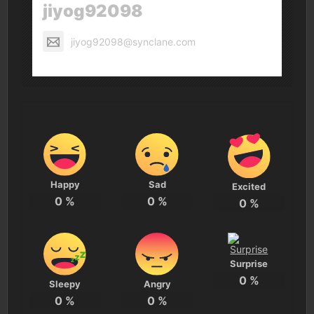
jiyog92098
jiyog92098@synclane.com
Happy
Sad
Excited
0
%
0
%
0
%
Surprise
0
%
Sleepy
Angry
0
%
0
%