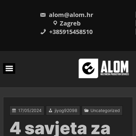
Skip
to
content
alom@alom.hr
Zagreb
+385915458510
17/05/2024
jiyog92098
Uncategorized
4 savjeta za