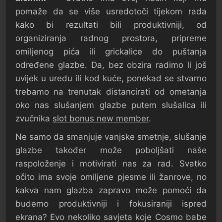
pomaže da se više usredotoči tijekom rada
kako bi rezultati bili produktivniji, od
organiziranja radnog prostora, pripreme
omiljenog pića ili grickalice do puštanja
određene glazbe. Da, bez obzira radimo li još
uvijek u uredu ili kod kuće, ponekad se stvarno
trebamo na trenutak distancirati od ometanja
oko nas slušanjem glazbe putem slušalica ili
zvučnika
slot bonus new member
.
Ne samo da smanjuje vanjske smetnje, slušanje
glazbe također može poboljšati naše
raspoloženje i motivirati nas za rad. Svatko
očito ima svoje omiljene pjesme ili žanrove, no
kakva nam glazba zapravo može pomoći da
budemo produktivniji i fokusiraniji ispred
ekrana? Evo nekoliko savjeta koje Cosmo babe