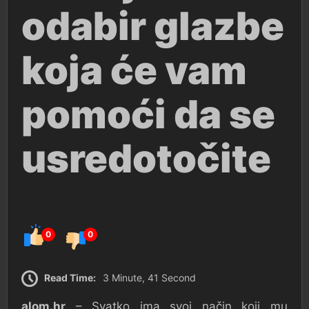
odabir glazbe
koja će vam
pomoći da se
usredotočite
0
0
Read Time:
3 Minute, 41 Second
alom.hr
– Svatko ima svoj način koji mu