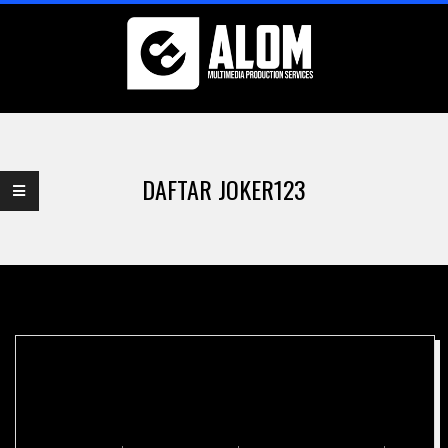
Skip
to
content
Primary
Navigation
DAFTAR JOKER123
Menu
Joker123: Alasan Banyak Pemain Menjadikan
Slot Ini Pilihan Utama