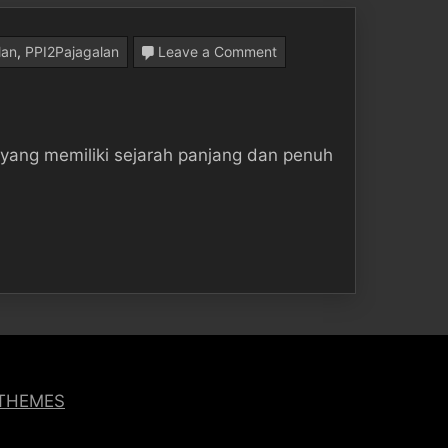
on
lan
,
PPI2Pajagalan
Leave a Comment
Persis
Pajagalan,
Klub
 yang memiliki sejarah panjang dan penuh
Sepak
Bola
yang
Tak
Pernah
Menyerah
 THEMES