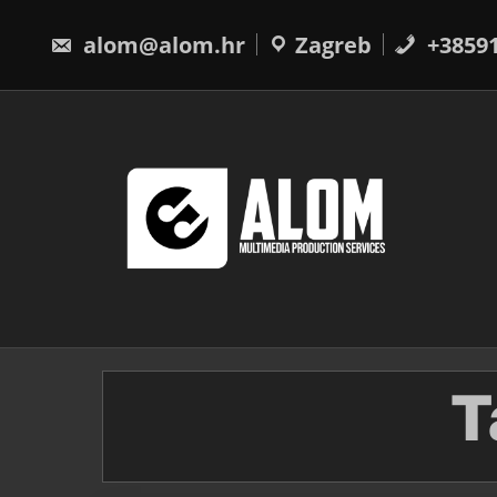
Skip
to
alom@alom.hr
Zagreb
+3859
content
T