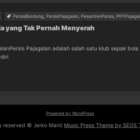
PersisBandung
,
PersisPajagalan
,
PesantrenPersis
,
PPI1Pajaga
ola yang Tak Pernah Menyerah
alanPersis Pajagalan adalah salah satu klub sepak bola
diri
Powered by WordPress
hts reserved © Jerko Marić
Music Press Theme by SEOS