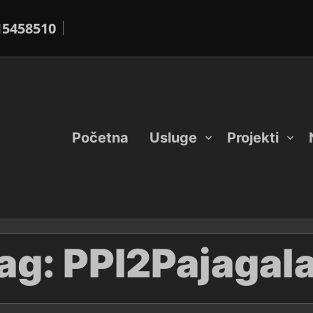
15458510
Početna
Usluge
Projekti
ag:
PPI2Pajagal