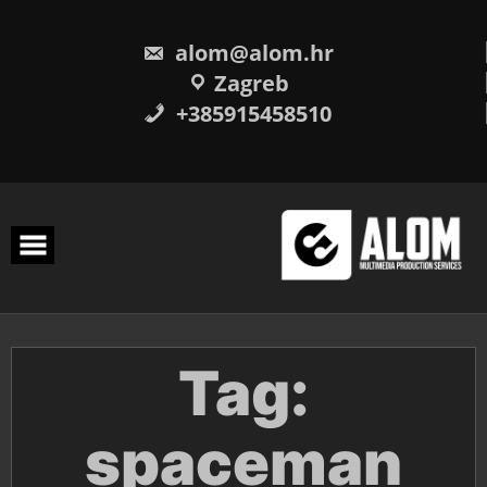
Skip
to
content
alom@alom.hr
Zagreb
+385915458510
Tag:
spaceman