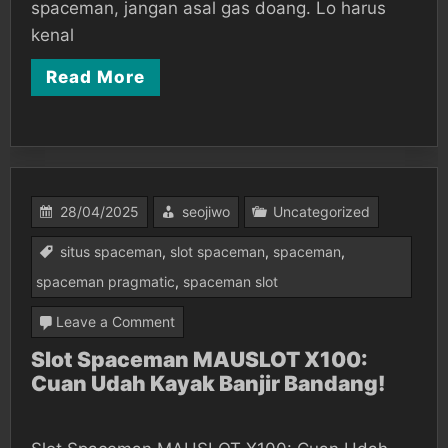
Cepat
spaceman, jangan asal gas doang. Lo harus
kenal
Mahir
di
Read More
Spaceman
28/04/2025
seojiwo
Uncategorized
situs spaceman
,
slot spaceman
,
spaceman
,
spaceman pragmatic
,
spaceman slot
on
Leave a Comment
Slot
Slot Spaceman MAUSLOT X100:
Cuan Udah Kayak Banjir Bandang!
Spaceman
MAUSLOT
X100: