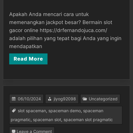
di
Slot
Apakah Anda mencari cara untuk
Gacor
memenangkan jackpot besar? Bermain slot
Online
gacor online https://drfernandojuca.com/
adalah pilihan yang tepat bagi Anda yang ingin
Terpercaya
mendapatkan
Read More
06/10/2024
jiyog92098
Uncategorized
slot spaceman
,
spaceman demo
,
spaceman
pragmatic
,
spaceman slot
,
spaceman slot pragmatic
on
Leave a Comment