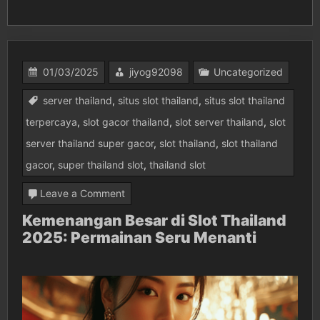
01/03/2025
jiyog92098
Uncategorized
server thailand
,
situs slot thailand
,
situs slot thailand
terpercaya
,
slot gacor thailand
,
slot server thailand
,
slot
server thailand super gacor
,
slot thailand
,
slot thailand
gacor
,
super thailand slot
,
thailand slot
on
Leave a Comment
Kemenangan
Kemenangan Besar di Slot Thailand
2025: Permainan Seru Menanti
Besar
di
Slot
Thailand