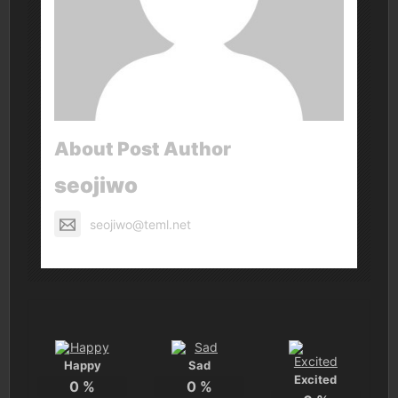
About Post Author
seojiwo
seojiwo@teml.net
Happy
Sad
Excited
0
%
0
%