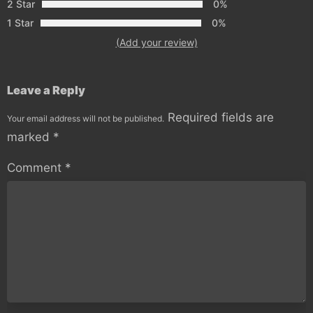
2 Star
0%
1 Star
0%
(Add your review)
Leave a Reply
Required fields are
Your email address will not be published.
marked
*
Comment
*