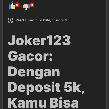
0
0
Read Time:
3 Minute, 1 Second
Joker123
Gacor:
Dengan
Deposit 5k,
Kamu Bisa