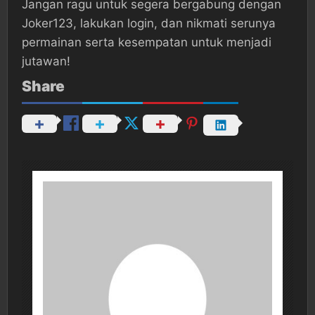
Jangan ragu untuk segera bergabung dengan
Joker123, lakukan login, dan nikmati serunya
permainan serta kesempatan untuk menjadi
jutawan!
Share