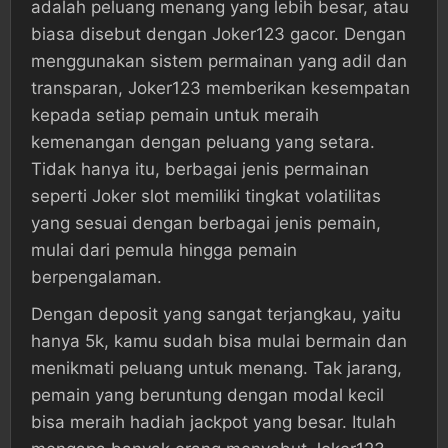
adalah peluang menang yang lebih besar, atau
biasa disebut dengan Joker123 gacor. Dengan
menggunakan sistem permainan yang adil dan
transparan, Joker123 memberikan kesempatan
kepada setiap pemain untuk meraih
kemenangan dengan peluang yang setara.
Tidak hanya itu, berbagai jenis permainan
seperti Joker slot memiliki tingkat volatilitas
yang sesuai dengan berbagai jenis pemain,
mulai dari pemula hingga pemain
berpengalaman.
Dengan deposit yang sangat terjangkau, yaitu
hanya 5k, kamu sudah bisa mulai bermain dan
menikmati peluang untuk menang. Tak jarang,
pemain yang beruntung dengan modal kecil
bisa meraih hadiah jackpot yang besar. Itulah