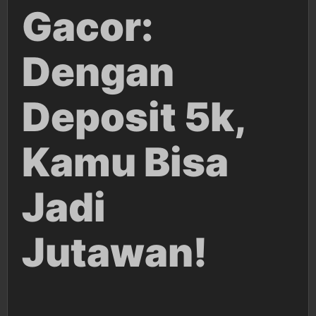
Gacor:
Dengan
Deposit 5k,
Kamu Bisa
Jadi
Jutawan!