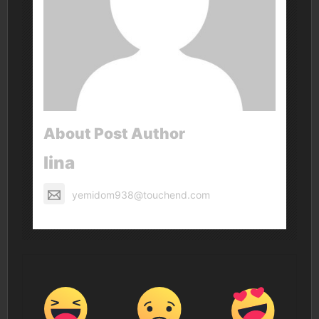
About Post Author
lina
yemidom938@touchend.com