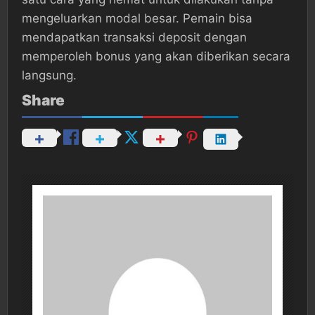
mengeluarkan modal besar. Pemain bisa
mendapatkan transaksi deposit dengan
memperoleh bonus yang akan diberikan secara
langsung.
Share