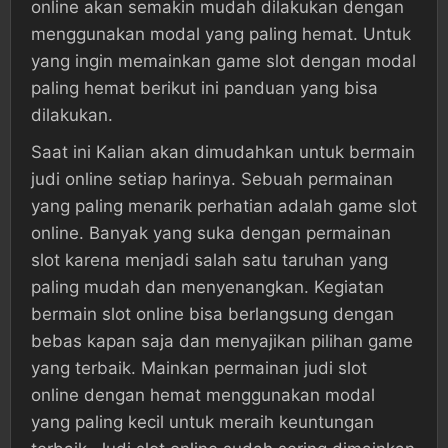
online akan semakin mudah dilakukan dengan
menggunakan modal yang paling hemat. Untuk
yang ingin memainkan game slot dengan modal
paling hemat berikut ini panduan yang bisa
dilakukan.
Saat ini Kalian akan dimudahkan untuk bermain
judi online setiap harinya. Sebuah permainan
yang paling menarik perhatian adalah game slot
online. Banyak yang suka dengan permainan
slot karena menjadi salah satu taruhan yang
paling mudah dan menyenangkan. Kegiatan
bermain slot online bisa berlangsung dengan
bebas kapan saja dan menyajikan pilihan game
yang terbaik. Mainkan permainan judi slot
online dengan hemat menggunakan modal
yang paling kecil untuk meraih keuntungan