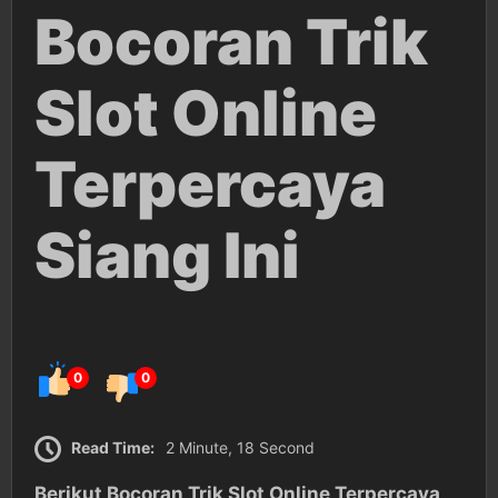
Bocoran Trik
Slot Online
Terpercaya
Siang Ini
0
0
Read Time:
2 Minute, 18 Second
Berikut Bocoran Trik Slot Online Terpercaya