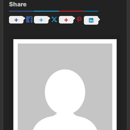
Share