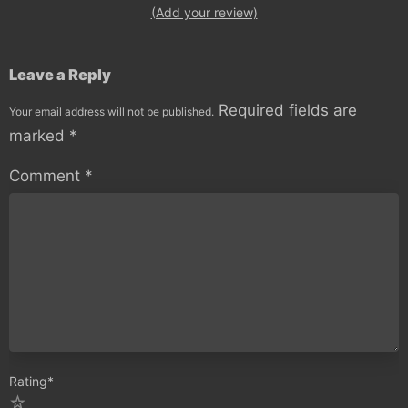
(Add your review)
Leave a Reply
Required fields are
Your email address will not be published.
marked
*
Comment
*
Rating
*
5