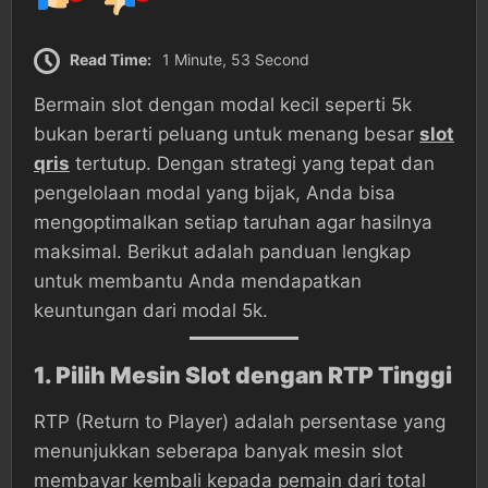
Read Time:
1 Minute, 53 Second
Bermain slot dengan modal kecil seperti 5k
bukan berarti peluang untuk menang besar
slot
qris
tertutup. Dengan strategi yang tepat dan
pengelolaan modal yang bijak, Anda bisa
mengoptimalkan setiap taruhan agar hasilnya
maksimal. Berikut adalah panduan lengkap
untuk membantu Anda mendapatkan
keuntungan dari modal 5k.
1. Pilih Mesin Slot dengan RTP Tinggi
RTP (Return to Player) adalah persentase yang
menunjukkan seberapa banyak mesin slot
membayar kembali kepada pemain dari total