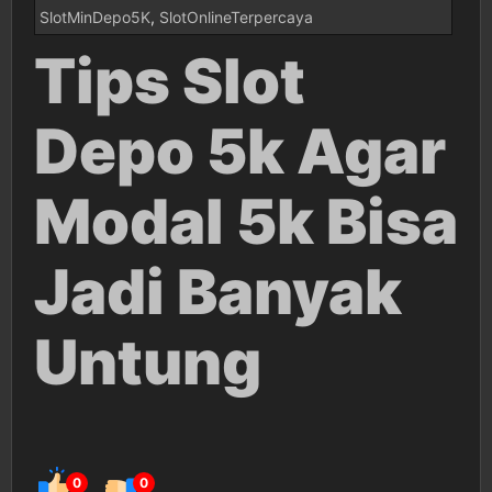
SlotMinDepo5K
,
SlotOnlineTerpercaya
Tips Slot
Depo 5k Agar
Modal 5k Bisa
Jadi Banyak
Untung
0
0