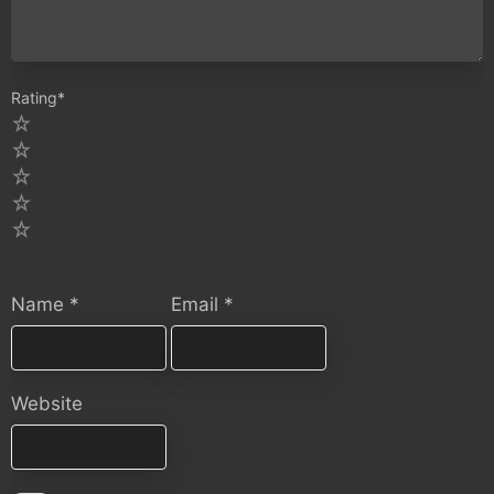
Rating
*
5
4
3
2
1
Name
*
Email
*
Website