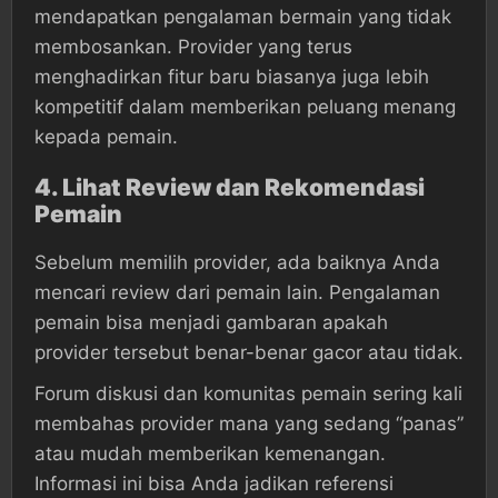
mendapatkan pengalaman bermain yang tidak
membosankan. Provider yang terus
menghadirkan fitur baru biasanya juga lebih
kompetitif dalam memberikan peluang menang
kepada pemain.
4. Lihat Review dan Rekomendasi
Pemain
Sebelum memilih provider, ada baiknya Anda
mencari review dari pemain lain. Pengalaman
pemain bisa menjadi gambaran apakah
provider tersebut benar-benar gacor atau tidak.
Forum diskusi dan komunitas pemain sering kali
membahas provider mana yang sedang “panas”
atau mudah memberikan kemenangan.
Informasi ini bisa Anda jadikan referensi