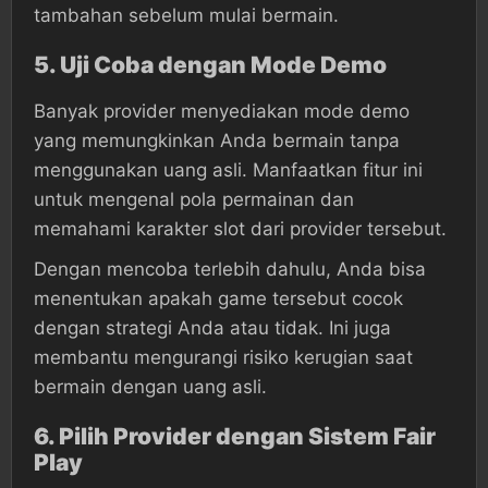
tambahan sebelum mulai bermain.
5. Uji Coba dengan Mode Demo
Banyak provider menyediakan mode demo
yang memungkinkan Anda bermain tanpa
menggunakan uang asli. Manfaatkan fitur ini
untuk mengenal pola permainan dan
memahami karakter slot dari provider tersebut.
Dengan mencoba terlebih dahulu, Anda bisa
menentukan apakah game tersebut cocok
dengan strategi Anda atau tidak. Ini juga
membantu mengurangi risiko kerugian saat
bermain dengan uang asli.
6. Pilih Provider dengan Sistem Fair
Play