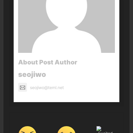
About Post Author
seojiwo
seojiwo@teml.net