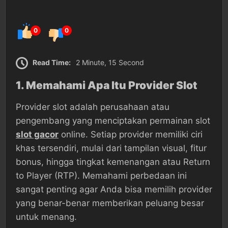
0
0
Read Time:
2 Minute, 15 Second
1. Memahami Apa Itu Provider Slot
Provider slot adalah perusahaan atau
pengembang yang menciptakan permainan slot
slot gacor
online. Setiap provider memiliki ciri
khas tersendiri, mulai dari tampilan visual, fitur
bonus, hingga tingkat kemenangan atau Return
to Player (RTP). Memahami perbedaan ini
sangat penting agar Anda bisa memilih provider
yang benar-benar memberikan peluang besar
untuk menang.