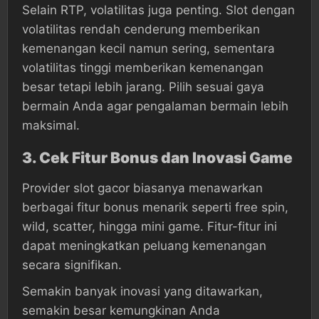
Selain RTP, volatilitas juga penting. Slot dengan
volatilitas rendah cenderung memberikan
kemenangan kecil namun sering, sementara
volatilitas tinggi memberikan kemenangan
besar tetapi lebih jarang. Pilih sesuai gaya
bermain Anda agar pengalaman bermain lebih
maksimal.
3. Cek Fitur Bonus dan Inovasi Game
Provider slot gacor biasanya menawarkan
berbagai fitur bonus menarik seperti free spin,
wild, scatter, hingga mini game. Fitur-fitur ini
dapat meningkatkan peluang kemenangan
secara signifikan.
Semakin banyak inovasi yang ditawarkan,
semakin besar kemungkinan Anda