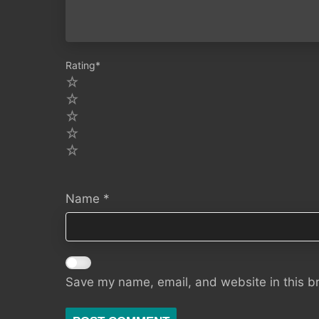
Rating
*
5
4
3
2
1
Name
*
Save my name, email, and website in this b