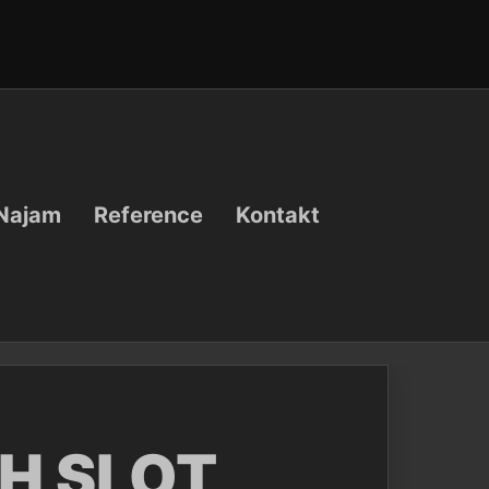
Najam
Reference
Kontakt
H SLOT