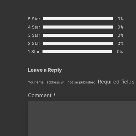
5 Star
0%
4 Star
0%
3 Star
0%
2 Star
0%
1 Star
0%
Leave a Reply
Required field
Your email address will not be published.
Comment
*