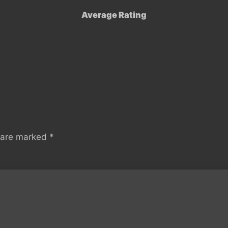
Average Rating
s are marked
*