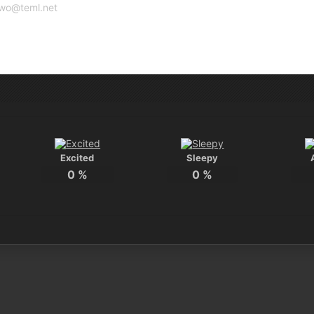
iwo@teml.net
Excited
Sleepy
0
%
0
%