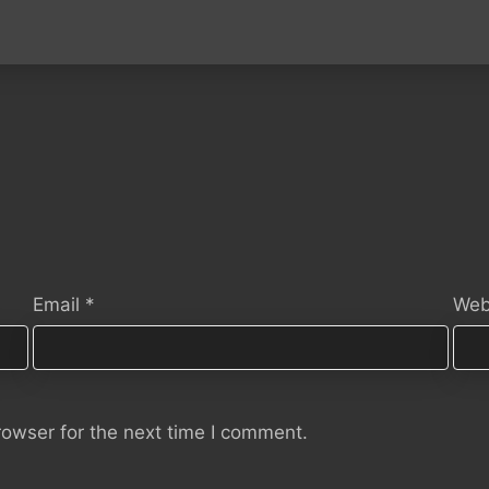
Email
*
Web
rowser for the next time I comment.