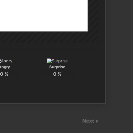
Angry
Surprise
0
%
0
%
Next