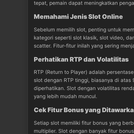
tepat, pemain dapat meningkatkan peng
Memahami Jenis Slot Online
Sebelum memilih slot, penting untuk mem
kategori seperti slot klasik, slot video, d
scatter. Fitur-fitur inilah yang sering m
Perhatikan RTP dan Volatilitas
RTP (Return to Player) adalah persentase
slot dengan RTP tinggi, biasanya di atas
diperhatikan. Slot dengan volatilitas re
yang lebih mudah muncul.
Cek Fitur Bonus yang Ditawark
Setiap slot memiliki fitur bonus yang be
multiplier. Slot dengan banyak fitur bon