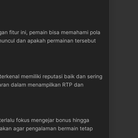
an fitur ini, pemain bisa memahami pola
 muncul dan apakah permainan tersebut
erkenal memiliki reputasi baik dan sering
sparan dalam menampilkan RTP dan
terlalu fokus mengejar bonus hingga
nakan agar pengalaman bermain tetap