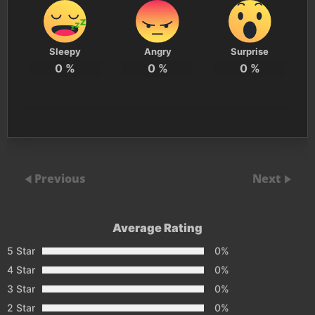
Sleepy
Angry
Surprise
0
%
0
%
0
%
Previous
Next
Average Rating
5 Star
0%
4 Star
0%
3 Star
0%
2 Star
0%