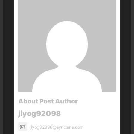
About Post Author
jiyog92098
jiyog92098@synclane.com