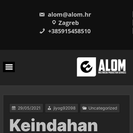
Skip
to
content
alom@alom.hr
Zagreb
+385915458510
29/05/2021
jiyog92098
Uncategorized
Keindahan