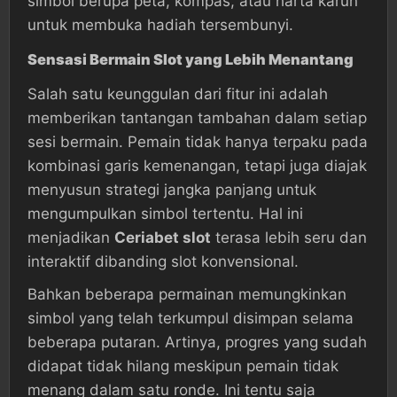
simbol berupa peta, kompas, atau harta karun
untuk membuka hadiah tersembunyi.
Sensasi Bermain Slot yang Lebih Menantang
Salah satu keunggulan dari fitur ini adalah
memberikan tantangan tambahan dalam setiap
sesi bermain. Pemain tidak hanya terpaku pada
kombinasi garis kemenangan, tetapi juga diajak
menyusun strategi jangka panjang untuk
mengumpulkan simbol tertentu. Hal ini
menjadikan
Ceriabet slot
terasa lebih seru dan
interaktif dibanding slot konvensional.
Bahkan beberapa permainan memungkinkan
simbol yang telah terkumpul disimpan selama
beberapa putaran. Artinya, progres yang sudah
didapat tidak hilang meskipun pemain tidak
menang dalam satu ronde. Ini tentu saja