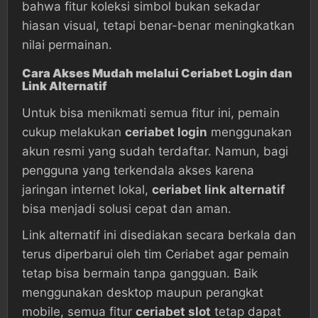
bahwa fitur koleksi simbol bukan sekadar
hiasan visual, tetapi benar-benar meningkatkan
nilai permainan.
Cara Akses Mudah melalui Ceriabet Login dan
Link Alternatif
Untuk bisa menikmati semua fitur ini, pemain
cukup melakukan
ceriabet login
menggunakan
akun resmi yang sudah terdaftar. Namun, bagi
pengguna yang terkendala akses karena
jaringan internet lokal,
ceriabet link alternatif
bisa menjadi solusi cepat dan aman.
Link alternatif ini disediakan secara berkala dan
terus diperbarui oleh tim Ceriabet agar pemain
tetap bisa bermain tanpa gangguan. Baik
menggunakan desktop maupun perangkat
mobile, semua fitur
ceriabet slot
tetap dapat