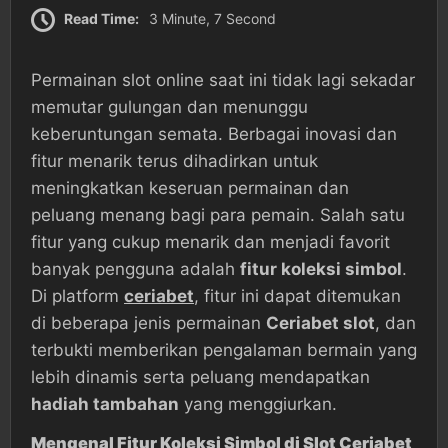
Read Time:
3 Minute, 7 Second
Permainan slot online saat ini tidak lagi sekadar
memutar gulungan dan menunggu
keberuntungan semata. Berbagai inovasi dan
fitur menarik terus dihadirkan untuk
meningkatkan keseruan permainan dan
peluang menang bagi para pemain. Salah satu
fitur yang cukup menarik dan menjadi favorit
banyak pengguna adalah
fitur koleksi simbol
.
Di platform
ceriabet
, fitur ini dapat ditemukan
di beberapa jenis permainan
Ceriabet slot
, dan
terbukti memberikan pengalaman bermain yang
lebih dinamis serta peluang mendapatkan
hadiah tambahan
yang menggiurkan.
Mengenal Fitur Koleksi Simbol di Slot Ceriabet