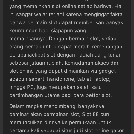
yang memainkan slot online setiap harinya. Hal
ini sangat wajar terjadi karena mengingat fakta
bahwa bermain slot dapat memberikan banyak
keuntungan bagi siapapun yang
memainkannya. Dengan bermain slot, setiap
orang berhak untuk dapat meraih kemenangan
berupa jackpot slot dengan hadiah uang tunai
sebesar jutaan rupiah. Kemudahan akses dari
slot online yang dapat dimainkan via gadget
apapun seperti handphone, tablet, laptop,
hingga PC, juga merupakan salah satu
pertimbangan utama bagi para bettor slot.
Dalam rangka mengimbangi banyaknya
peminat akan permainan slot, Slot 88 pun
memunculkan dirinya ke permukaan untuk
pertama kali sebagai situs judi slot online gacor