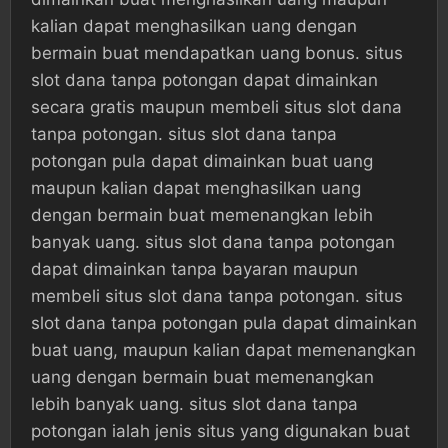
kalian dapat menghasilkan uang dengan
bermain buat mendapatkan uang bonus. situs
slot dana tanpa potongan dapat dimainkan
secara gratis maupun membeli situs slot dana
tanpa potongan. situs slot dana tanpa
potongan pula dapat dimainkan buat uang
maupun kalian dapat menghasilkan uang
dengan bermain buat memenangkan lebih
banyak uang. situs slot dana tanpa potongan
dapat dimainkan tanpa bayaran maupun
membeli situs slot dana tanpa potongan. situs
slot dana tanpa potongan pula dapat dimainkan
buat uang, maupun kalian dapat memenangkan
uang dengan bermain buat memenangkan
lebih banyak uang. situs slot dana tanpa
potongan ialah jenis situs yang digunakan buat