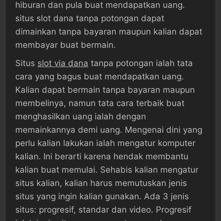
hiburan dan pula buat mendapatkan uang.
situs slot dana tanpa potongan dapat
dimainkan tanpa bayaran maupun kalian dapat
membayar buat bermain.
Situs
slot via dana
tanpa potongan ialah tata
cara yang bagus buat mendapatkan uang.
Kalian dapat bermain tanpa bayaran maupun
membelinya, namun tata cara terbaik buat
menghasilkan uang ialah dengan
memainkannya demi uang. Mengenai dini yang
perlu kalian lakukan ialah mengatur komputer
kalian. Ini berarti karena hendak membantu
kalian buat memulai. Sehabis kalian mengatur
situs kalian, kalian harus memutuskan jenis
situs yang ingin kalian gunakan. Ada 3 jenis
situs: progresif, standar dan video. Progresif