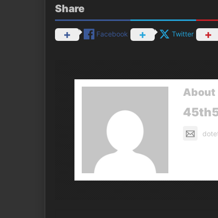
Share
Facebook
Twitter
About 
45th
dote