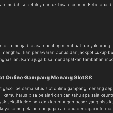
an mudah sebetulnya untuk bisa dipenuhi. Beberapa di 
rkan bisa menjadi alasan penting membuat banyak oran
k menghadirkan penawaran bonus dan jackpot cukup b
enghasilan. Kamu juga bisa mendapatkan tambahan mod
lot Online Gampang Menang Slot88
ot gacor
bersama situs slot online gampang menang seper
l kamu harus bisa pelajari dan cari tahu apa saja keu
yak sekali kelebihan dan keuntungan besar yang bisa ka
baiknya kamu pelajari dan juga cari tahu berbagai infor