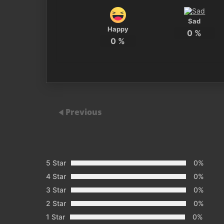
Sad
Happy
0
%
0
%
Previous
5 Star
0%
4 Star
0%
3 Star
0%
2 Star
0%
1 Star
0%