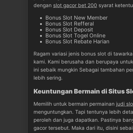
dengan
slot gacor bet 200
syarat ketentu
Bonus Slot New Member
Bonus Slot Refferal
Bonus Slot Deposit
Bonus Slot Togel Online
Bonus Slot Rebate Harian
Ragam variasi jenis bonus slot di tawa
kami. Kami berusaha dan berupaya untu
ini sebaik mungkin Sebagai tambahan p
lebih sering.
Keuntungan Bermain di Situs S
Memilih untuk bermain permainan
judi sl
menguntungkan. Tapi tentunya lebih detai
peroleh dan juga dapatkan. Pastinya ban
gacor tersebut. Maka dari itu, disini se