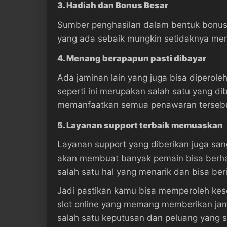
3. Hadiah dan Bonus Besar
Sumber penghasilan dalam bentuk bonus
yang ada sebaik mungkin setidaknya men
4. Menang berapapun pasti dibayar
Ada jaminan lain yang juga bisa diperol
seperti ini merupakan salah satu yang d
memanfaatkan semua penawaran tersebu
5. Layanan support terbaik memuaskan
Layanan support yang diberikan juga san
akan membuat banyak pemain bisa berhas
salah satu hal yang menarik dan bisa ber
Jadi pastikan kamu bisa memperoleh kese
slot online yang memang memberikan jami
salah satu keputusan dan peluang yang s