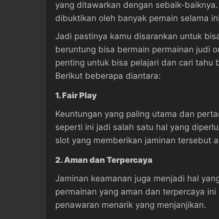
yang ditawarkan dengan sebaik-baiknya
dibuktikan oleh banyak pemain selama ini
Jadi pastinya kamu disarankan untuk bis
beruntung bisa bermain permainan judi on
penting untuk bisa pelajari dan cari tah
Berikut beberapa diantara:
1. Fair Play
Keuntungan yang paling utama dan perta
seperti ini jadi salah satu hal yang dipe
slot yang memberikan jaminan tersebut 
2. Aman dan Terpercaya
Jaminan keamanan juga menjadi hal yang
permainan yang aman dan terpercaya ini
penawaran menarik yang menjanjikan.