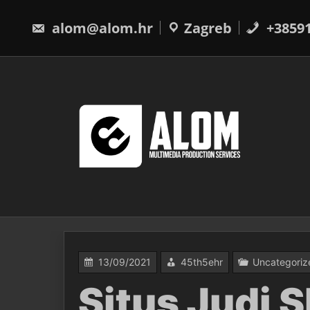
Skip
to
alom@alom.hr
Zagreb
+3859
content
13/09/2021
45th5ehr
Uncategoriz
Situs Judi 