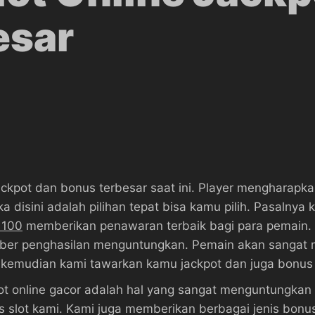
esar
 jackpot dan bonus terbesar saat ini. Player mengharapk
 disini adalah pilihan tepat bisa kamu pilih. Pasalnya
 100
memberikan penawaran terbaik bagi para pemain. 
umber penghasilan menguntungkan. Pemain akan sanga
a kemudian kami tawarkan kamu jackpot dan juga bonus 
ot online gacor adalah hal yang sangat menguntungkan
us slot kami. Kami juga memberikan berbagai jenis bon