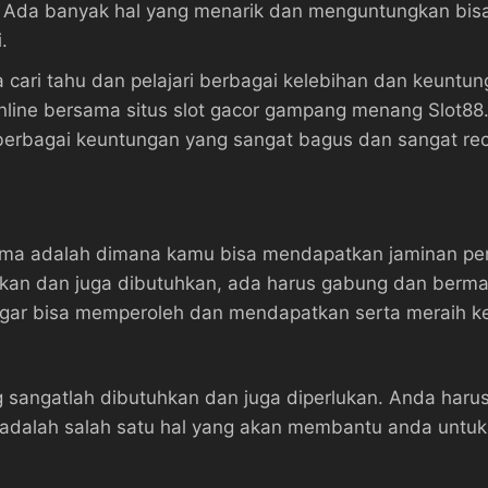
. Ada banyak hal yang menarik dan menguntungkan bis
.
a cari tahu dan pelajari berbagai kelebihan dan keuntu
line bersama situs slot gacor gampang menang Slot88. O
u berbagai keuntungan yang sangat bagus dan sangat re
ma adalah dimana kamu bisa mendapatkan jaminan perm
rlukan dan juga dibutuhkan, ada harus gabung dan bermain 
agar bisa memperoleh dan mendapatkan serta meraih k
 sangatlah dibutuhkan dan juga diperlukan. Anda har
 adalah salah satu hal yang akan membantu anda untuk