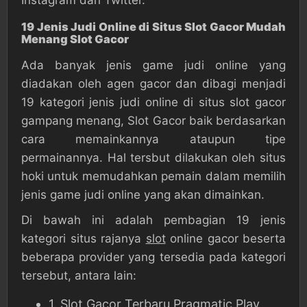
19 Jenis Judi Online di Situs Slot Gacor Mudah
Menang Slot Gacor
Ada banyak jenis game judi online yang
diadakan oleh agen gacor dan dibagi menjadi
19 kategori jenis judi online di situs slot gacor
gampang menang, Slot Gacor baik berdasarkan
cara memainkannya ataupun tipe
permainannya. Hal tersbut dilakukan oleh situs
hoki untuk memudahkan pemain dalam memilih
jenis game judi online yang akan dimainkan.
Di bawah ini adalah pembagian 19 jenis
kategori situs rajanya
slot
online gacor beserta
beberapa provider yang tersedia pada kategori
tersebut, antara lain:
1. Slot Gacor Terbaru Pragmatic Play