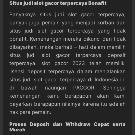
Situs judi slot gacor terpercaya Bonafit
Banyaknya situs judi slot gacor terpercaya,
banyak juga pemain yang menjadi korban dari
situs judi slot gacor terpercaya yang tidak
bonafit. Kemenangan mereka dikunci dan tidak
dibayarkan, maka berhati – hati dalam memilih
situs judi slot gacor terpercaya deposit
terpercaya. slot gacor 2023 telah memiliki
lisensi deposit terpercaya dalam menjalankan
situs judi slot gacor terpercaya di Indonesia ini
di bawah naungan PACGOR. Sehingga
kemenangan kamu berapapun akan kami
bayarkan berapapun nilainya karena itu adalah
hak para pemain.
Proses Deposit dan Withdraw Cepat serta
Murah