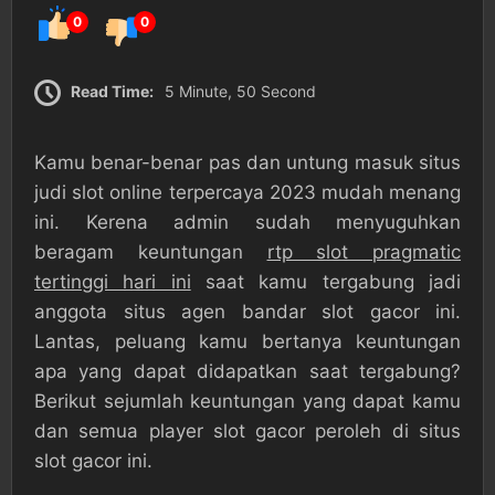
0
0
Read Time:
5 Minute, 50 Second
Kamu benar-benar pas dan untung masuk situs
judi slot online terpercaya 2023 mudah menang
ini. Kerena admin sudah menyuguhkan
beragam keuntungan
rtp slot pragmatic
tertinggi hari ini
saat kamu tergabung jadi
anggota situs agen bandar slot gacor ini.
Lantas, peluang kamu bertanya keuntungan
apa yang dapat didapatkan saat tergabung?
Berikut sejumlah keuntungan yang dapat kamu
dan semua player slot gacor peroleh di situs
slot gacor ini.