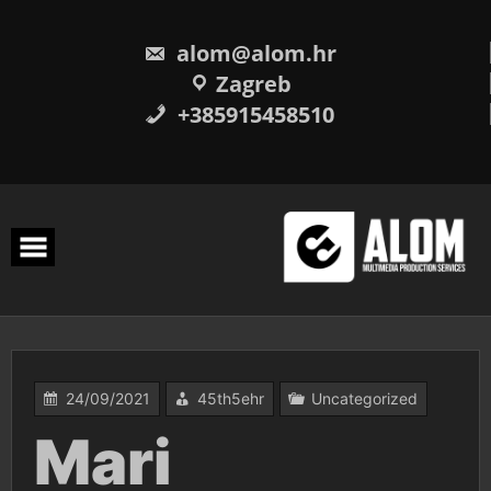
Skip
to
content
alom@alom.hr
Zagreb
+385915458510
24/09/2021
45th5ehr
Uncategorized
Mari