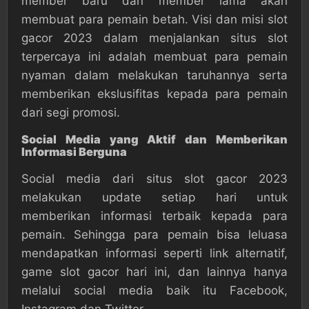
member baru dan member lama akan
membuat para pemain betah. Visi dan misi slot
gacor 2023 dalam menjalankan situs slot
terpercaya ini adalah membuat para pemain
nyaman dalam melakukan taruhannya serta
memberikan ekslusifitas kepada para pemain
dari segi promosi.
Social Media yang Aktif dan Memberikan
Informasi Berguna
Social media dari situs slot gacor 2023
melakukan update setiap hari untuk
memberikan informasi terbaik kepada para
pemain. Sehingga para pemain bisa leluasa
mendapatkan informasi seperti link alternatif,
game slot gacor hari ini, dan lainnya hanya
melalui social media baik itu Facebook,
Instagram dan Twitter.