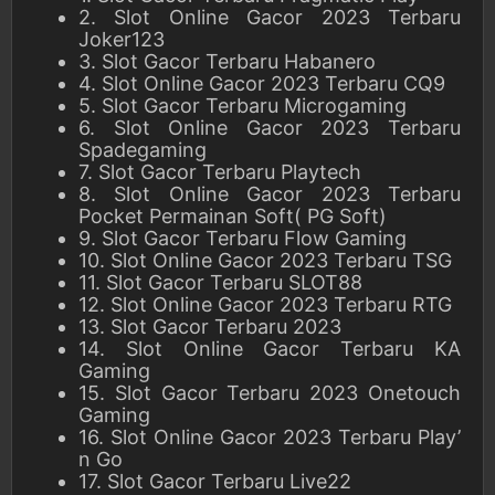
2. Slot Online Gacor 2023 Terbaru
Joker123
3. Slot Gacor Terbaru Habanero
4. Slot Online Gacor 2023 Terbaru CQ9
5. Slot Gacor Terbaru Microgaming
6. Slot Online Gacor 2023 Terbaru
Spadegaming
7. Slot Gacor Terbaru Playtech
8. Slot Online Gacor 2023 Terbaru
Pocket Permainan Soft( PG Soft)
9. Slot Gacor Terbaru Flow Gaming
10. Slot Online Gacor 2023 Terbaru TSG
11. Slot Gacor Terbaru SLOT88
12. Slot Online Gacor 2023 Terbaru RTG
13. Slot Gacor Terbaru 2023
14. Slot Online Gacor Terbaru KA
Gaming
15. Slot Gacor Terbaru 2023 Onetouch
Gaming
16. Slot Online Gacor 2023 Terbaru Play’
n Go
17. Slot Gacor Terbaru Live22