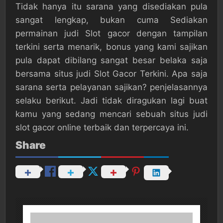
Tidak hanya itu sarana yang disediakan pula
sangat lengkap, bukan cuma Sediakan
permainan judi Slot gacor dengan tampilan
terkini serta menarik, bonus yang kami sajikan
pula dapat dibilang sangat besar belaka saja
bersama situs judi Slot Gacor Terkini. Apa saja
sarana serta pelayanan sajikan? penjelasannya
selaku berikut. Jadi tidak diragukan lagi buat
kamu yang sedang mencari sebuah situs judi
slot gacor online terbaik dan terpercaya ini.
Share