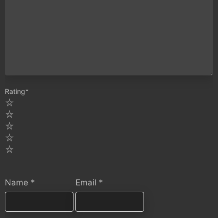
Rating
*
5
4
3
2
1
Name
*
Email
*