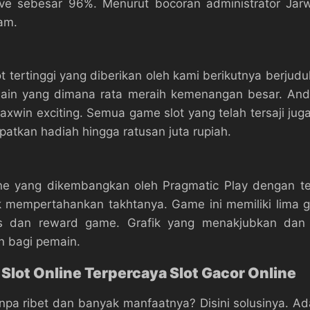
e sebesar 96%. Menurut bocoran administrator Jarwo
am.
ot tertinggi yang diberikan oleh kami berikutnya berj
main yang dimana rata meraih kemenangan besar. An
xwin exciting. Semua game slot yang telah tersaji juga
kan hadiah hingga ratusan juta rupiah.
line yang dikembangkan oleh Pragmatic Play dengan 
k mempertahankan takhtanya. Game ini memiliki lima g
ists dan reward game. Grafik yang menakjubkan d
 bagi pemain.
Slot Online Terpercaya Slot Gacor Online
tanpa ribet dan banyak manfaatnya? Disini solusinya. 