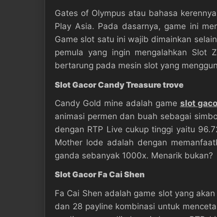
Gates of Olympus atau bahasa kerennya y
Play Asia. Pada dasarnya, game ini me
Game slot satu ini wajib dimainkan sela
pemula yang ingin mengalahkan Slot Z
bertarung pada mesin slot yang menggun
Slot Gacor Candy Treasure trove
Candy Gold mine adalah game
slot gaco
animasi permen dan buah sebagai simbol
dengan RTP Live cukup tinggi yaitu 96.
Mother lode adalah dengan memanfaatk
ganda sebanyak 1000x. Menarik bukan?
Slot Gacor Fa Cai Shen
Fa Cai Shen adalah game slot yang akan
dan 28 payline kombinasi untuk mencetak