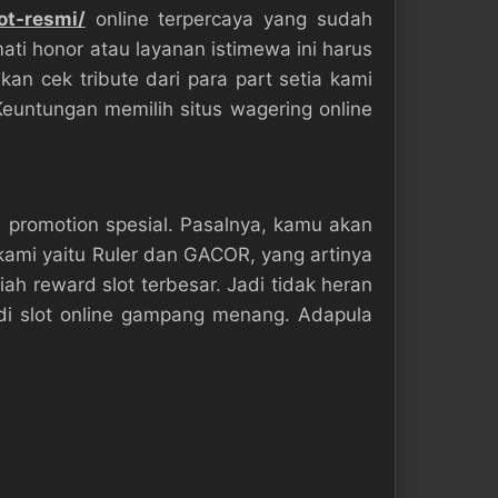
ot-resmi/
online terpercaya yang sudah
ati honor atau layanan istimewa ini harus
hkan cek tribute dari para part setia kami
Keuntungan memilih situs wagering online
n promotion spesial. Pasalnya, kamu akan
ami yaitu Ruler dan GACOR, yang artinya
h reward slot terbesar. Jadi tidak heran
judi slot online gampang menang. Adapula