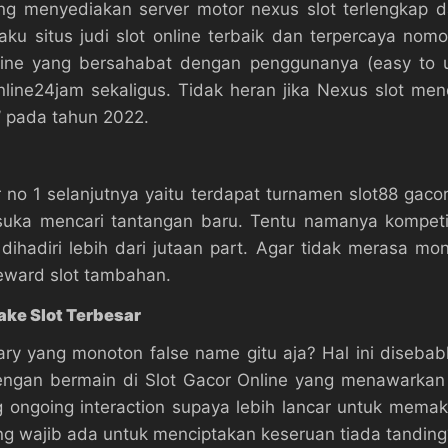
g menyediakan server motor nexus slot terlengkap 
laku situs judi slot online terbaik dan terpercaya no
ine yang bersahabat dengan penggunanya (easy to us
line24jam sekaligus. Tidak heran jika Nexus slot me
’ pada tahun 2022.
er no 1 selanjutnya yaitu terdapat turnamen slot88 gac
suka mencari tantangan baru. Tentu namanya kompetis
 dihadiri lebih dari jutaan part. Agar tidak merasa mo
eward slot tambahan.
ake Slot Terbesar
ry yang monoton false name gitu aja? Hal ini disebab
engan bermain di Slot Gacor Online yang menawarkan ku
ngoing interaction supaya lebih lancar untuk memaks
yang wajib ada untuk menciptakan keseruan tiada tanding