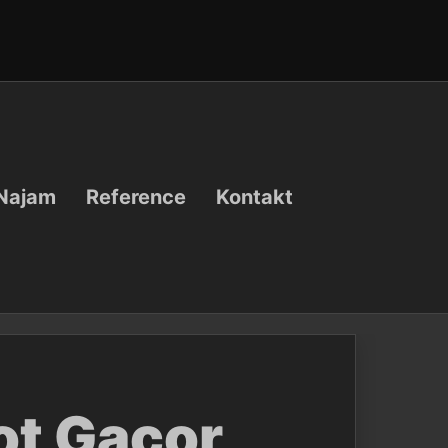
Najam
Reference
Kontakt
ot Gacor