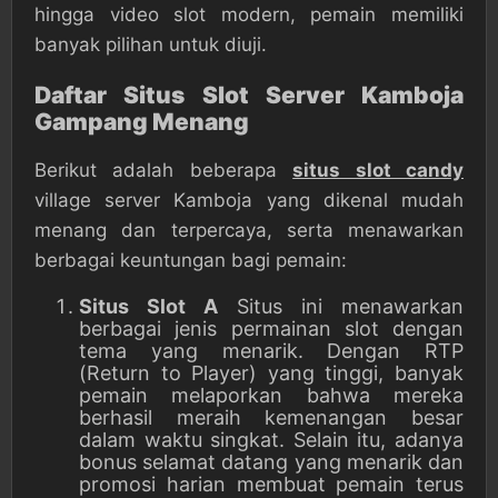
hingga video slot modern, pemain memiliki
banyak pilihan untuk diuji.
Daftar Situs Slot Server Kamboja
Gampang Menang
Berikut adalah beberapa
situs slot candy
village server Kamboja yang dikenal mudah
menang dan terpercaya, serta menawarkan
berbagai keuntungan bagi pemain:
Situs Slot A
Situs ini menawarkan
berbagai jenis permainan slot dengan
tema yang menarik. Dengan RTP
(Return to Player) yang tinggi, banyak
pemain melaporkan bahwa mereka
berhasil meraih kemenangan besar
dalam waktu singkat. Selain itu, adanya
bonus selamat datang yang menarik dan
promosi harian membuat pemain terus