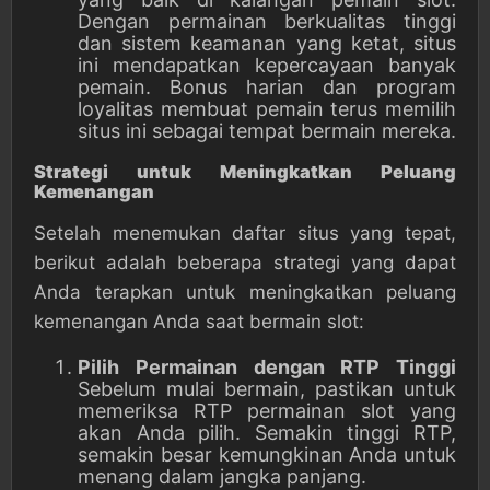
Dengan permainan berkualitas tinggi
dan sistem keamanan yang ketat, situs
ini mendapatkan kepercayaan banyak
pemain. Bonus harian dan program
loyalitas membuat pemain terus memilih
situs ini sebagai tempat bermain mereka.
Strategi untuk Meningkatkan Peluang
Kemenangan
Setelah menemukan daftar situs yang tepat,
berikut adalah beberapa strategi yang dapat
Anda terapkan untuk meningkatkan peluang
kemenangan Anda saat bermain slot:
Pilih Permainan dengan RTP Tinggi
Sebelum mulai bermain, pastikan untuk
memeriksa RTP permainan slot yang
akan Anda pilih. Semakin tinggi RTP,
semakin besar kemungkinan Anda untuk
menang dalam jangka panjang.