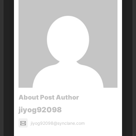
About Post Author
jiyog92098
jiyog92098@synclane.com