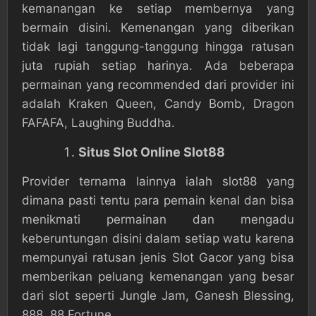
kemanangan ke setiap membernya yang
bermain disini. Kemenangan yang diberikan
tidak lagi tanggung-tanggung hingga ratusan
juta rupiah setiap harinya. Ada beberapa
permainan yang recommended dari provider ini
adalah Kraken Queen, Candy Bomb, Dragon
FAFAFA, Laughing Buddha.
Situs Slot Online Slot88
Provider ternama lainnya ialah slot88 yang
dimana pasti tentu para pemain kenal dan bisa
menikmati permainan dan mengadu
keberuntungan disini dalam setiap watu karena
mempunyai ratusan jenis Slot Gacor yang bisa
memberikan peluang kemenangan yang besar
dari slot seperti Jungle Jam, Ganesh Blessing,
888, 88 Fortune.