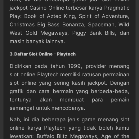
jackpot
Casino Online
terbesar karya Pragmatic
Play: Book of Aztec King, Spirit of Adventure,
Christmas Big Bass Bonanza, Spaceman, Wild
West Gold Megaways, Piggy Bank Bills, dan
masih banyak lainnya.
3. Daftar Slot Online – Playtech
Didirikan pada tahun 1999, provider menang
slot online Playtech memiliki ratusan permainan
slot online yang sering kasih jackpot. Dengan
grafik dan cara bermain yang berbeda-beda,
tentunya akan membuat para pemain
semangat untuk mencobanya.
Nah, ini dia beberapa jenis game menang slot
online karya Playtech yang tidak boleh kamu
lewatkan: Buffalo Blitz Megaways, Age of the