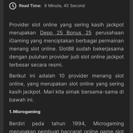
Read Time:
9 Minute, 45 Second
Provider slot online yang sering kasih jackpot
merupakan
Depo 25 Bonus 25
perusahaan
iGaming yang menciptakan berbagai permainan
menang slot online. Slot88 sudah bekerjasama
dengan puluhan provider judi slot online jackpot
terbesar secara resmi.
Berikut ini adalah 10 provider menang slot
online, yang merupakan slot online yang sering
kasih jackpot. Mari kita simak bersama-sama di
bawah ini.
1. Microgaming
Berdiri pada tahun 1994, Microgaming
merupakan pembuat
baccarat online
game slot