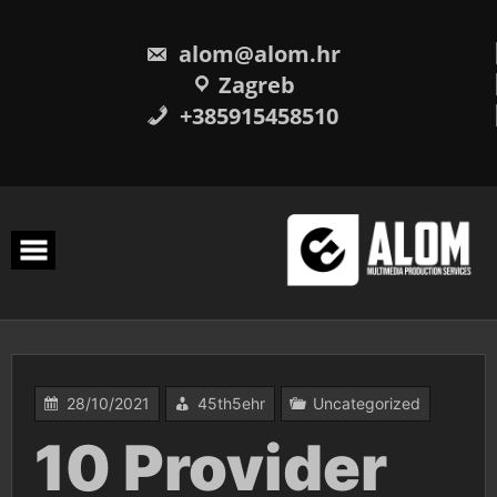
Skip
to
content
alom@alom.hr
Zagreb
+385915458510
28/10/2021
45th5ehr
Uncategorized
10 Provider