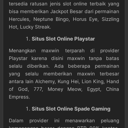
tersedia ratusan jenis slot online terbaik yang
bisa memberikan Jackpot Besar dari permainan
Hercules, Neptune Bingo, Horus Eye, Sizzling
Hot, Lucky Streak.
Situs Slot Online Playstar
Menangkan maxwin terparah di provider
Playstar karena disini maxwin tanpa batas
selalu diberikan. Ada beberapa permainan
yang selalu memberikan maxwin terbesar
antara lain Alchemy, Kung Hei, Lion King, Hand
of God, 777, Money Meow, Egypt, China
Empress.
Situs Slot Online Spade Gaming
Dalam provider ini menawarkan peluang