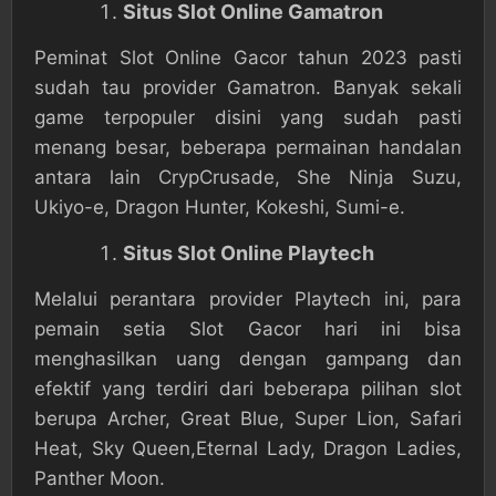
Situs Slot Online Gamatron
Peminat Slot Online Gacor tahun 2023 pasti
sudah tau provider Gamatron. Banyak sekali
game terpopuler disini yang sudah pasti
menang besar, beberapa permainan handalan
antara lain CrypCrusade, She Ninja Suzu,
Ukiyo-e, Dragon Hunter, Kokeshi, Sumi-e.
Situs Slot Online Playtech
Melalui perantara provider Playtech ini, para
pemain setia Slot Gacor hari ini bisa
menghasilkan uang dengan gampang dan
efektif yang terdiri dari beberapa pilihan slot
berupa Archer, Great Blue, Super Lion, Safari
Heat, Sky Queen,Eternal Lady, Dragon Ladies,
Panther Moon.