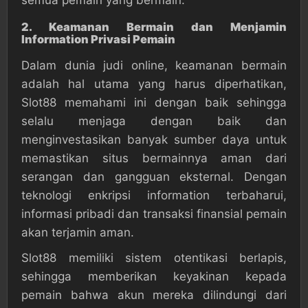
2. Keamanan Bermain dan Menjamin
Information Privasi Pemain
Dalam dunia judi online, keamanan bermain
adalah hal utama yang harus diperhatikan,
Slot88 memahami ini dengan baik sehingga
selalu menjaga dengan baik dan
menginvestasikan banyak sumber daya untuk
memastikan situs bermainnya aman dari
serangan dan gangguan eksternal. Dengan
teknologi enkripsi information terbaharui,
informasi pribadi dan transaksi finansial pemain
akan terjamin aman.
Slot88 memiliki sistem otentikasi berlapis,
sehingga memberikan keyakinan kepada
pemain bahwa akun mereka dilindungi dari