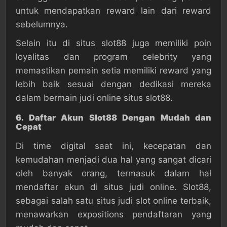
untuk mendapatkan reward lain dari reward
sebelumnya.
Selain itu di situs slot88 juga memiliki poin
loyalitas dan program celebrity yang
memastikan pemain setia memiliki reward yang
lebih baik sesuai dengan dedikasi mereka
dalam bermain judi online situs slot88.
6. Daftar Akun Slot88 Dengan Mudah dan
Cepat
Di time digital saat ini, kecepatan dan
kemudahan menjadi dua hal yang sangat dicari
oleh banyak orang, termasuk dalam hal
mendaftar akun di situs judi online. Slot88,
sebagai salah satu situs judi slot online terbaik,
menawarkan expositions pendaftaran yang