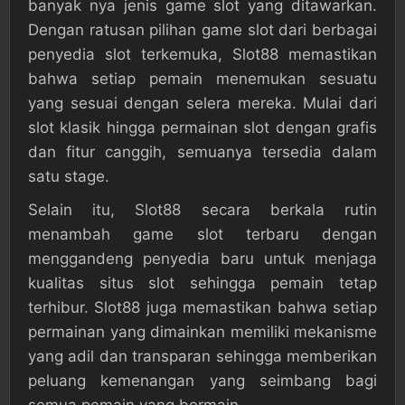
banyak nya jenis game slot yang ditawarkan.
Dengan ratusan pilihan game slot dari berbagai
penyedia slot terkemuka, Slot88 memastikan
bahwa setiap pemain menemukan sesuatu
yang sesuai dengan selera mereka. Mulai dari
slot klasik hingga permainan slot dengan grafis
dan fitur canggih, semuanya tersedia dalam
satu stage.
Selain itu, Slot88 secara berkala rutin
menambah game slot terbaru dengan
menggandeng penyedia baru untuk menjaga
kualitas situs slot sehingga pemain tetap
terhibur. Slot88 juga memastikan bahwa setiap
permainan yang dimainkan memiliki mekanisme
yang adil dan transparan sehingga memberikan
peluang kemenangan yang seimbang bagi
semua pemain yang bermain.