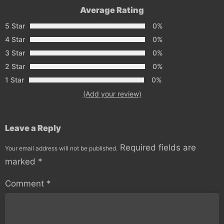
Average Rating
5 Star
0%
4 Star
0%
3 Star
0%
2 Star
0%
1 Star
0%
(Add your review)
Leave a Reply
Required fields are
Your email address will not be published.
marked
*
Comment
*