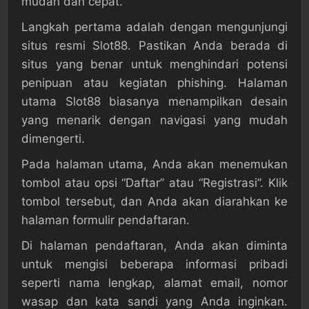
mudah dan cepat.
Langkah pertama adalah dengan mengunjungi
situs resmi Slot88. Pastikan Anda berada di
situs yang benar untuk menghindari potensi
penipuan atau kegiatan phishing. Halaman
utama Slot88 biasanya menampilkan desain
yang menarik dengan navigasi yang mudah
dimengerti.
Pada halaman utama, Anda akan menemukan
tombol atau opsi “Daftar” atau “Registrasi”. Klik
tombol tersebut, dan Anda akan diarahkan ke
halaman formulir pendaftaran.
Di halaman pendaftaran, Anda akan diminta
untuk mengisi beberapa informasi pribadi
seperti nama lengkap, alamat email, nomor
wasap dan kata sandi yang Anda inginkan.