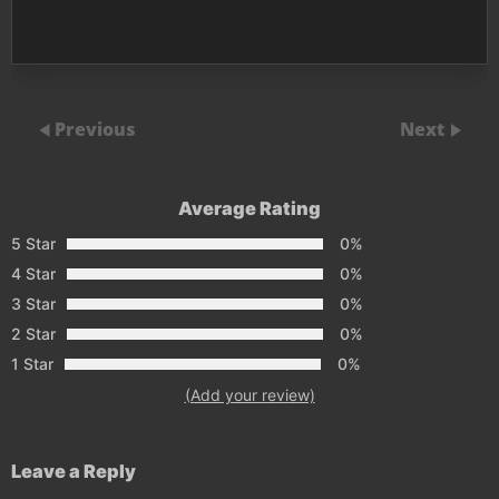
Previous
Next
Average Rating
5 Star
0%
4 Star
0%
3 Star
0%
2 Star
0%
1 Star
0%
(Add your review)
Leave a Reply