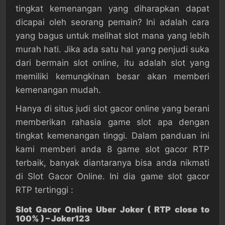
tingkat kemenangan yang diharapkan dapat
dicapai oleh seorang pemain? Ini adalah cara
yang bagus untuk melihat slot mana yang lebih
murah hati. Jika ada satu hal yang penjudi suka
dari bermain slot online, itu adalah slot yang
memiliki kemungkinan besar akan memberi
kemenangan mudah.
Hanya di situs judi slot gacor online yang berani
memberikan rahasia game slot apa dengan
tingkat kemenangan tinggi. Dalam panduan ini
kami memberi anda 8 game slot gacor RTP
terbaik, banyak diantaranya bisa anda nikmati
di Slot Gacor Online. Ini dia game slot gacor
RTP tertinggi :
Slot Gacor Online Uber Joker ( RTP close to
100% ) – Joker123