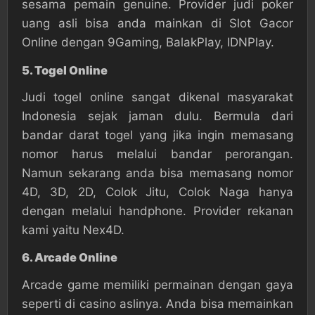
sesama pemain genuine. Provider judi poker
uang asli bisa anda mainkan di Slot Gacor
Online dengan 9Gaming, BalakPlay, IDNPlay.
5. Togel Online
Judi togel online sangat dikenal masyarakat
Indonesia sejak jaman dulu. Bermula dari
bandar darat togel yang jika ingin memasang
nomor harus melalui bandar perorangan.
Namun sekarang anda bisa memasang nomor
4D, 3D, 2D, Colok Jitu, Colok Naga hanya
dengan melalui handphone. Provider rekanan
kami yaitu Nex4D.
6. Arcade Online
Arcade game memiliki permainan dengan gaya
seperti di casino aslinya. Anda bisa memainkan