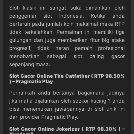
Slot klasik ini sangat suka dimainkan oleh
penggemar slot Indonesia. Ketika anda
bertaruh pada jumlah koin maksimal maka RTP
tidak terkalahkan. Permainan ini memiliki tiga
gulungan dan juga memberikan fitur big stake
progresif, tidak heran pemain profesional
menobatkan sebagai slot paling gacor
sepanjang masa.
Slot Gacor Online The Catfather ( RTP 98.50%
) – Pragmatic Play
Pernahkah anda bertanya bagaimana jadinya
jika mafia dijalankan oleh seekor kucing ? anda
bisa menemukan jawabannya di slot unik ini
dari provider Pragmatic Play.
Slot Gacor Online Jokerizer ( RTP 98.30% ) –