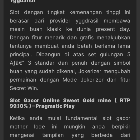
Yggdarsil
Slot dengan tingkat kemenangan tinggi ini
berasar dari provider yggdrasil membawa
mesin buah klasik ke dunia present day.
Dengan fitur menarik dan grafis menakjubkan
tentunya membuat anda betah berlama lama
principal. Dibangun di atas set gulungan 5
Ãƒâ€” 3 standar dan penuh dengan simbol
buah yang sudah dikenal, Jokerizer mengubah
permainan dengan Mode Jokerizer dan fitur
Secret Win.
Slot Gacor Online Sweet Gold mine ( RTP
99.10% ) – Pragmatic Play
Ketika anda mulai fundamental slot gacor
mother lode ini mungkin anda berpikir
mengenai tampilan yang berbeda dari