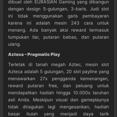
dibuat oleh EURASIAN Gaming yang dibangun
dengan design 5-gulungan, 3-baris. Judi slot
ini tidak menggunakan garis pembayaran
karena ini adalah mesin 243 cara untuk
menang. Ada banyak aksi reward termasuk
tumpukan liar, putaran bebas, dan putaran
ulang.
Azteca – Pragmatic Play
Terletak di tanah megah Aztec, mesin slot
Azteca adalah 5 gulungan, 20 slot payline yang
menawarkan 27x pengganda kemenangan,
reward putaran free, dan peluang untuk
mendapatkan hadiah hingga 10.000x taruhan
asli Anda. Meskipun visual dan gameplaynya
tidak diragukan lagi mengesankan, hadiah
besar itulah yang menjadi daya tarik