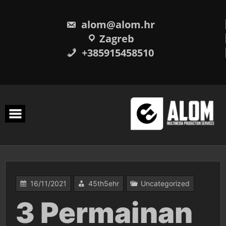
Skip
to
content
alom@alom.hr
Zagreb
+385915458510
16/11/2021
45th5ehr
Uncategorized
3 Permainan