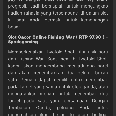
progresif. Jadi bersiaplah untuk mengungkap
hadiah rahasia yang tersembunyi di dalam slot
ini saat Anda bermain untuk kemenangan
besar.
Slot Gacor Online Fishing War ( RTP 97.90 ) –
Spadegaming
Memperkenalkan Twofold Shot, fitur unik baru
dari Fishing War. Saat memilih Twofold Shot,
kanon akan mengembang menjadi dua barel
dan akan menembakkan dua peluru, bukan
satu. Pemain dapat memilih untuk menembak
pada target yang sama untuk efek ganda, atau
mengarahkan meriam untuk menembak dua
target pada saat yang bersamaan. Dengan
Tembakan Ganda, peluang Anda untuk
mengalahkan ikan besar itu akan berlipat