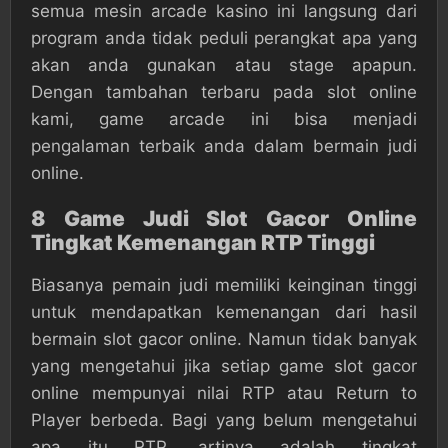
semua mesin arcade kasino ini langsung dari
program anda tidak peduli perangkat apa yang
akan anda gunakan atau stage apapun.
Dengan tambahan terbaru pada slot online
kami, game arcade ini bisa menjadi
pengalaman terbaik anda dalam bermain judi
online.
8 Game Judi Slot Gacor Online
Tingkat Kemenangan RTP Tinggi
Biasanya pemain judi memiliki keinginan tinggi
untuk mendapatkan kemenangan dari hasil
bermain slot gacor online. Namun tidak banyak
yang mengetahui jika setiap game slot gacor
online mempunyai nilai RTP atau Return to
Player berbeda. Bagi yang belum mengetahui
apa itu RTP, artinya adalah tingkat