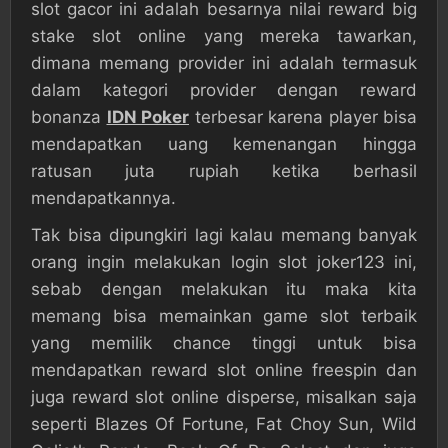
slot gacor ini adalah besarnya nilai reward big
stake slot online yang mereka tawarkan,
dimana memang provider ini adalah termasuk
dalam kategori provider dengan reward
bonanza
IDN Poker
terbesar karena player bisa
mendapatkan uang kemenangan hingga
ratusan juta rupiah ketika berhasil
mendapatkannya.
Tak bisa dipungkiri lagi kalau memang banyak
orang ingin melakukan login slot joker123 ini,
sebab dengan melakukan itu maka kita
memang bisa memainkan game slot terbaik
yang memilik chance tinggi untuk bisa
mendapatkan reward slot online freespin dan
juga reward slot online disperse, misalkan saja
seperti Blazes Of Fortune, Fat Choy Sun, Wild