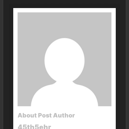
About Post Author
45th5ehr