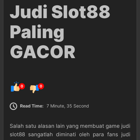
Judi Slot88
Paling
GACOR
0
0
Read Time:
7 Minute, 35 Second
Salah satu alasan lain yang membuat game judi
slot88 sangatlah diminati oleh para fans judi