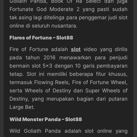
Goliath Panda, Book Of Ra Select dan juga
Fortunate God Moderate 2 yang pasti sudah
tak asing lagi ditelinga para penggemar judi slot
online di seluruh nusantara.
Flares of Fortune – Slot88
Fire of Fortune adalah
slot
video yang dirilis
pada tahun 2016 menawarkan para penjudi
bermain slot 5×3 dengan 10 garis pembayaran
tetap. Slot ini memiliki beberapa fitur khusus,
termasuk Flowing Reels, Fire of Fortune Wheel,
serta Wheels of Destiny dan Super Wheels of
Destiny, yang merupakan bagian dari putaran
Large Bet.
Wild Monster Panda – Slot88
Wild Goliath Panda adalah slot online yang