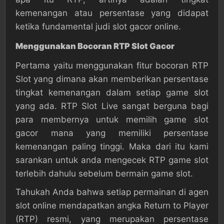
kemenangan atau persentase yang didapat
ketika fundamental judi slot gacor online.
Menggunakan Bocoran RTP Slot Gacor
Pertama yaitu menggunakan fitur bocoran RTP
Slot yang dimana akan memberikan persentase
tingkat kemenangan dalam setiap game slot
yang ada. RTP Slot Live sangat berguna bagi
para membernya untuk memilih game slot
gacor mana yang memiliki persentase
kemenangan paling tinggi. Maka dari itu kami
sarankan untuk anda mengecek RTP game slot
terlebih dahulu sebelum bermain game slot.
Tahukah Anda bahwa setiap permainan di agen
slot online mendapatkan angka Return to Player
(RTP) resmi, yang merupakan persentase