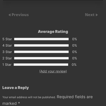
Previous
Next
Average Rating
5 Star
0%
4 Star
0%
3 Star
0%
2 Star
0%
1 Star
0%
(Add your review)
Leave a Reply
Required fields are
Your email address will not be published.
marked
*