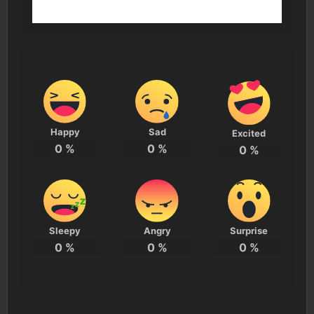
Happy
Sad
Excited
0
%
0
%
0
%
Sleepy
Angry
Surprise
0
%
0
%
0
%