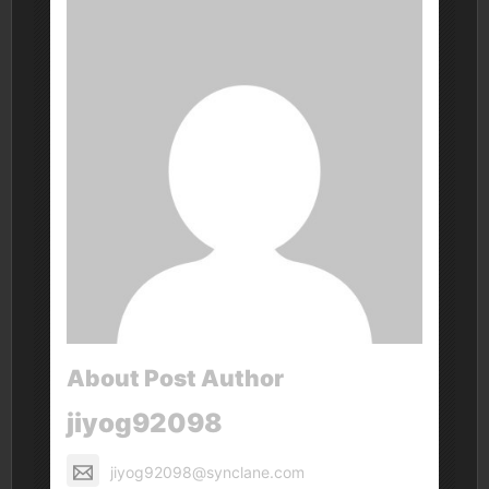
About Post Author
jiyog92098
jiyog92098@synclane.com