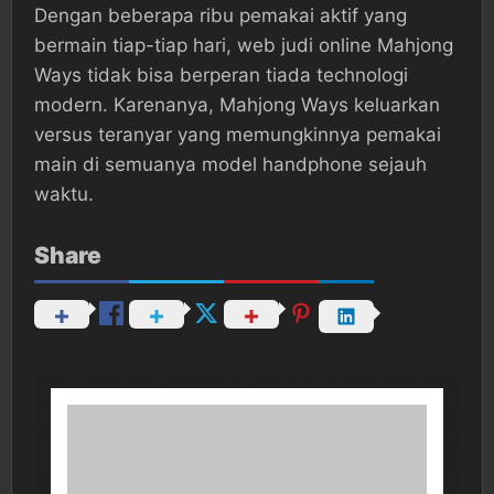
Dengan beberapa ribu pemakai aktif yang
bermain tiap-tiap hari, web judi online Mahjong
Ways tidak bisa berperan tiada technologi
modern. Karenanya, Mahjong Ways keluarkan
versus teranyar yang memungkinnya pemakai
main di semuanya model handphone sejauh
waktu.
Share