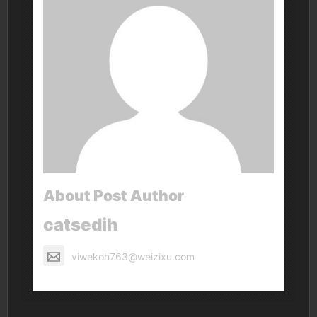
About Post Author
catsedih
viwekoh763@weizixu.com