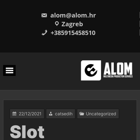
Skip
to
content
alom@alom.hr
Zagreb
+385915458510
22/12/2021
catsedih
Uncategorized
Slot