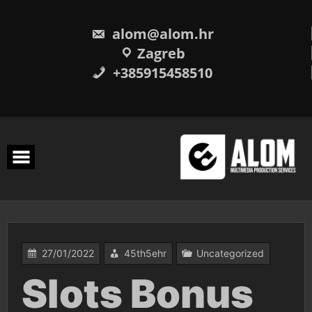
Skip
to
content
alom@alom.hr
Zagreb
+385915458510
27/01/2022
45th5ehr
Uncategorized
Slots Bonus