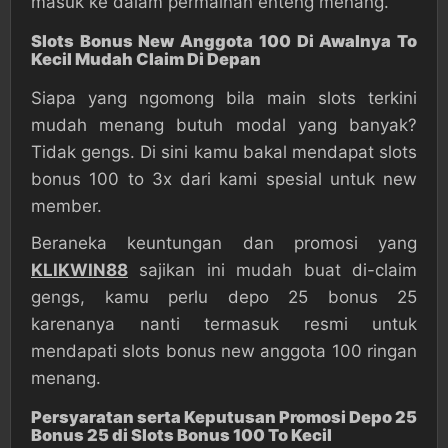
masuk ke dalam permainan enteng menang.
Slots Bonus New Anggota 100 Di Awalnya To
Kecil Mudah Claim Di Depan
Siapa yang ngomong bila main slots terkini
mudah menang butuh modal yang banyak?
Tidak gengs. Di sini kamu bakal mendapat slots
bonus 100 to 3x dari kami spesial untuk new
member.
Beraneka keuntungan dan promosi yang
KLIKWIN88
sajikan ini mudah buat di-claim
gengs, kamu perlu depo 25 bonus 25
karenanya nanti termasuk resmi untuk
mendapati slots bonus new anggota 100 ringan
menang.
Persyaratan serta Keputusan Promosi Depo 25
Bonus 25 di Slots Bonus 100 To Kecil