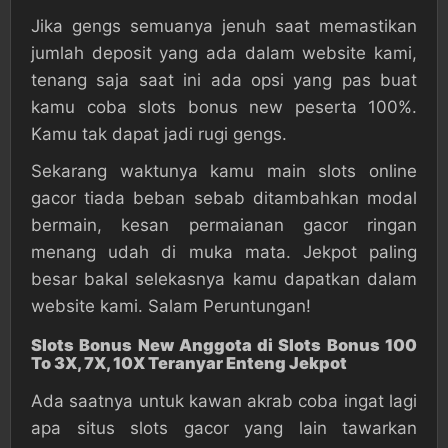
Jika gengs semuanya jenuh saat memastikan
jumlah deposit yang ada dalam website kami,
tenang saja saat ini ada opsi yang pas buat
kamu coba slots bonus new peserta 100%.
Kamu tak dapat jadi rugi gengs.
Sekarang waktunya kamu main slots online
gacor tiada beban sebab ditambahkan modal
bermain, kesan permaianan gacor ringan
menang udah di muka mata. Jekpot paling
besar bakal selekasnya kamu dapatkan dalam
website kami. Salam Peruntungan!
Slots Bonus New Anggota di Slots Bonus 100
To 3X, 7X, 10X Teranyar Enteng Jekpot
Ada saatnya untuk kawan akrab coba ingat lagi
apa situs slots gacor yang lain tawarkan