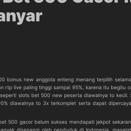
anyar
 500 bonus new anggota enteng menang terpilih selama
 rtp live paling tinggi sampai 95%, karena itu begitu
eperti slots bet 500 new peserta diawalnya to kecil. 
0% diawalnya to 3x terkomplet serta dapat dipercaya
s bet 500 gacor belum sukses mendapati jekpot sekaran
 banyak disenangi oleh penduduk di Indonesia, masala