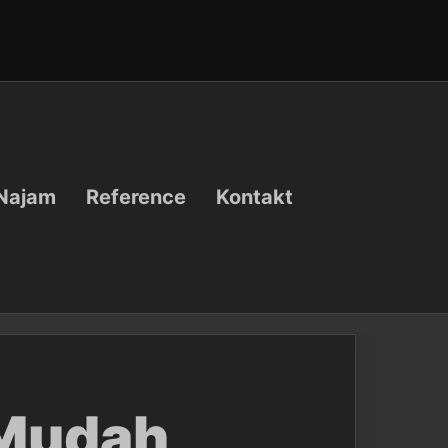
Najam
Reference
Kontakt
 Mudah