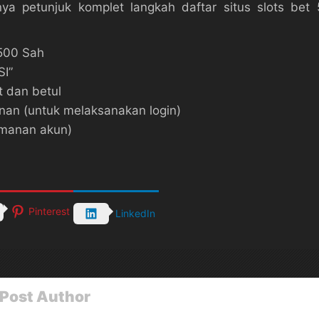
ya petunjuk komplet langkah daftar situs slots bet
 500 Sah
I”
t dan betul
an (untuk melaksanakan login)
amanan akun)
Pinterest
LinkedIn
Post Author