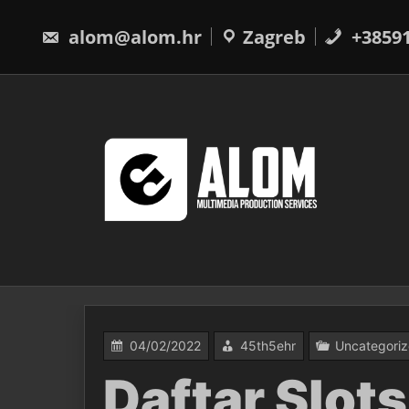
Skip
to
alom@alom.hr
Zagreb
+3859
content
04/02/2022
45th5ehr
Uncategori
Daftar Slot