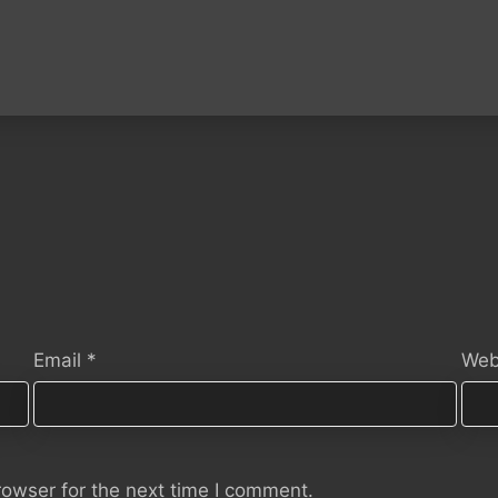
Email
*
Web
rowser for the next time I comment.