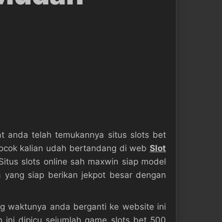
t anda telah temukannya situs slots bet
 cocok kalian udah bertandang di web
Slot
Situs slots online sah maxwin siap model
 yang siap berikan jekpot besar dengan
g waktunya anda berganti ke website ini
h ini dipicu sejumlah game slots bet 500