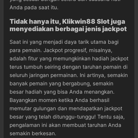
Anda pada saat itu.
Tidak hanya itu, Klikwin88 Slot juga
menyediakan berbagai jenis jackpot
Saat ini yang menjadi daya tarik utama bagi
para pemain. Jackpot progresif, misalnya,
adalah fitur yang memungkinkan hadiah jackpot
terus tumbuh seiring dengan taruhan pemain di
seluruh jaringan permainan. Ini artinya, semakin
banyak pemain yang bergabung, semakin
besar hadiah yang bisa Anda menangkan.
Bayangkan momen ketika Anda berhasil
memutar gulungan dan mendapatkan jackpot
besar yang telah ditunggu-tunggu! Tentu saja,
pengalaman ini akan membuat taruhan Anda
semakin berkesan.