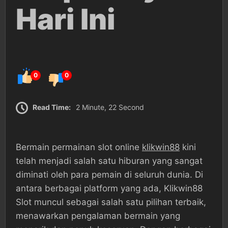
Hari Ini
0
0
Read Time:
2 Minute, 22 Second
Bermain permainan slot online
klikwin88
kini
telah menjadi salah satu hiburan yang sangat
diminati oleh para pemain di seluruh dunia. Di
antara berbagai platform yang ada, Klikwin88
Slot muncul sebagai salah satu pilihan terbaik,
menawarkan pengalaman bermain yang