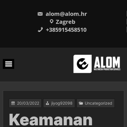
Skip
to
content
alom@alom.hr
Zagreb
+385915458510
20/03/2022
jiyog92098
Uncategorized
Keamanan