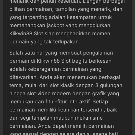
menarik dan penuh keseruan. Dengan berbagai
pilihan permainan, tampilan yang menarik, dan
yang terpenting adalah kesempatan untuk
memenangkan jackpot yang menggiurkan,
Klikwin88 Slot siap menghadirkan momen
bermain yang tak terlupakan.
Salah satu hal yang membuat pengalaman
bermain di Klikwin88 Slot begitu berkesan
adalah keberagaman permainan yang
ditawarkan. Anda akan menemukan berbagai
tema, mulai dari slot klasik dengan 3 gulungan
hingga slot video modern dengan grafik yang
memukau dan fitur-fitur interaktif. Setiap
permainan memiliki keunikan tersendiri, baik
dari segi tampilan maupun mekanisme
permainan. Anda dapat memilih permainan
yang sesuai dengan selera dan suasana hati