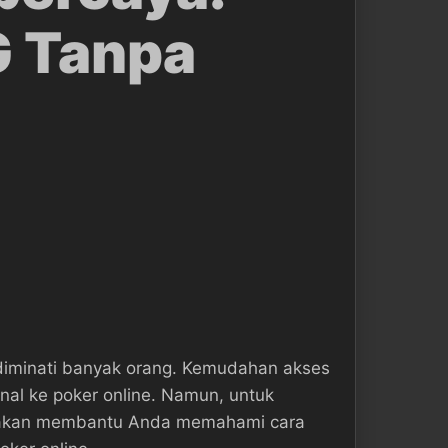
G Tanpa
 diminati banyak orang. Kemudahan akses
al ke poker online. Namun, untuk
ni akan membantu Anda memahami cara