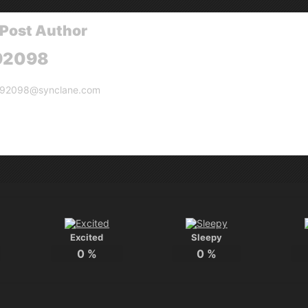
Post Author
92098
g92098@synclane.com
Excited
Sleepy
0
%
0
%