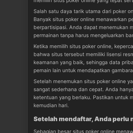
memilih situs poker online yang tepat se
Salah satu daya tarik utama dari poker o
Banyak situs poker online menawarkan p
berpartisipasi. Anda dapat menemukan m
permainan tanpa harus mengeluarkan ba
Ketika memilih situs poker online, keper
bahwa situs tersebut memiliki lisensi res
keamanan yang baik, sehingga data prib
pemain lain untuk mendapatkan gambaran 
Setelah menemukan situs poker online y
sangat sederhana dan cepat. Anda hanya 
ketentuan yang berlaku. Pastikan untuk
kemudian hari.
Setelah mendaftar, Anda perlu
Sebagian besar situs poker online menawa