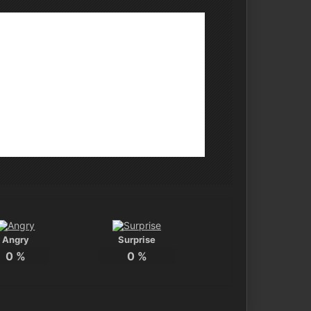
Angry
Surprise
0
%
0
%