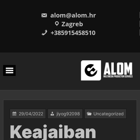
Skip
to
content
alom@alom.hr
Zagreb
+385915458510
29/04/2022
jiyog92098
Uncategorized
Keajaiban