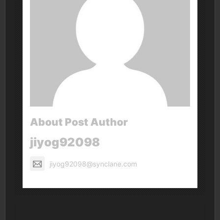
About Post Author
jiyog92098
jiyog92098@synclane.com