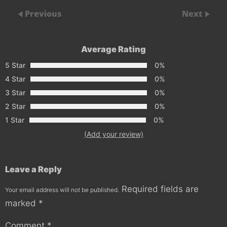
Previous
Next
Average Rating
5 Star
0%
4 Star
0%
3 Star
0%
2 Star
0%
1 Star
0%
(Add your review)
Leave a Reply
Required fields are
Your email address will not be published.
marked
*
Comment
*