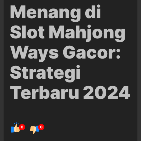
Menang di
Slot Mahjong
Ways Gacor:
Strategi
Terbaru 2024
0
0