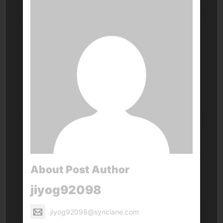
About Post Author
jiyog92098
jiyog92098@synclane.com