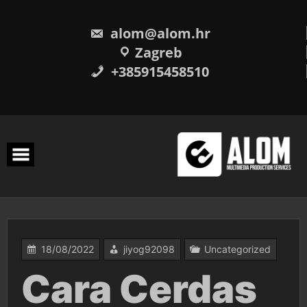
Skip
to
content
alom@alom.hr
Zagreb
+385915458510
18/08/2022
jiyog92098
Uncategorized
Cara Cerdas