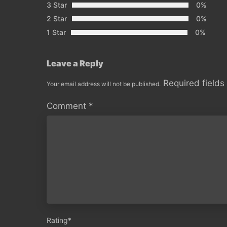
3 Star
0%
2 Star
0%
1 Star
0%
Leave a Reply
Required field
Your email address will not be published.
Comment
*
Rating
*