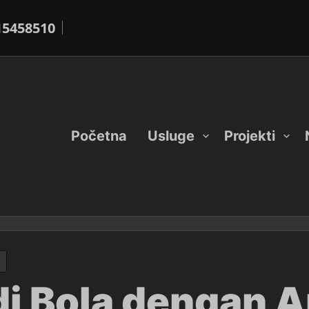
15458510
Početna
Usluge
Projekti
d
i Bola dengan 