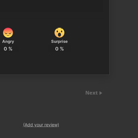
Angry
Surprise
0
%
0
%
Next
(Add your review)