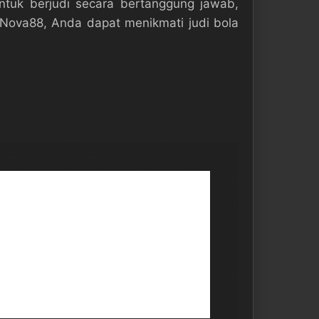
ntuk berjudi secara bertanggung jawab,
ova88, Anda dapat menikmati judi bola