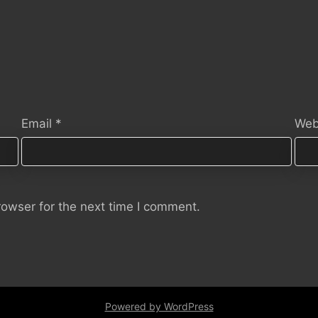
Email
*
Web
rowser for the next time I comment.
Powered by WordPress