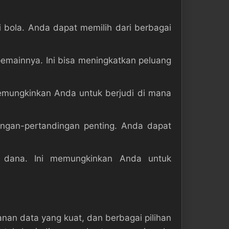
 bola. Anda dapat memilih dari berbagai
mainnya. Ini bisa meningkatkan peluang
emungkinkan Anda untuk berjudi di mana
ngan-pertandingan penting. Anda dapat
 dana. Ini memungkinkan Anda untuk
anan data yang kuat, dan berbagai pilihan