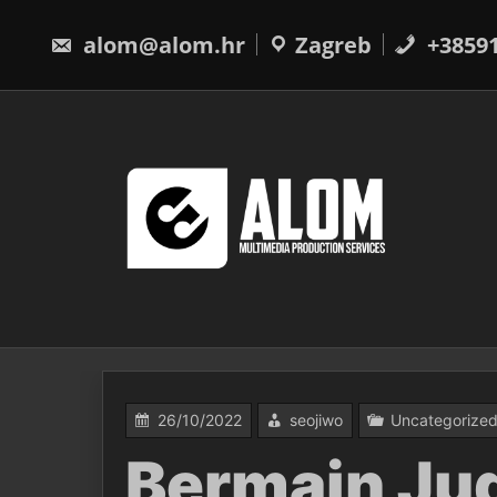
Skip
to
alom@alom.hr
Zagreb
+3859
content
26/10/2022
seojiwo
Uncategorize
Bermain Jud