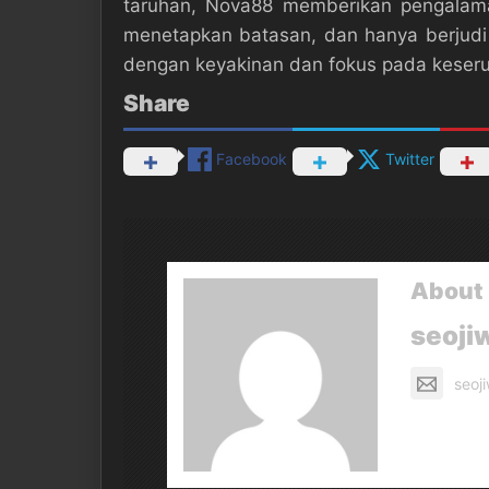
taruhan, Nova88 memberikan pengalaman
menetapkan batasan, dan hanya berjud
dengan keyakinan dan fokus pada keser
Share
Facebook
Twitter
About 
seoji
seoj