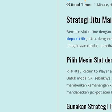
Read Time:
1 Minute, 
Strategi Jitu Ma
Bermain slot online dengan 
deposit 5k
Justru, dengan 
pengelolaan modal, pemiliha
Pilih Mesin Slot d
RTP atau Return to Player 
Untuk modal 5K, sebaiknya p
memberikan kemenangan keci
mendapatkan jackpot atau 
Gunakan Strategi 