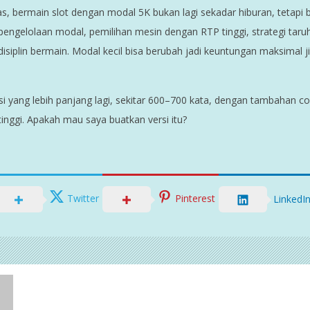
as, bermain slot dengan modal 5K bukan lagi sekadar hiburan, tetapi 
pengelolaan modal, pemilihan mesin dengan RTP tinggi, strategi taru
iplin bermain. Modal kecil bisa berubah jadi keuntungan maksimal j
rsi yang lebih panjang lagi, sekitar 600–700 kata, dengan tambahan co
inggi. Apakah mau saya buatkan versi itu?
Twitter
Pinterest
LinkedI