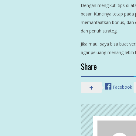
Dengan mengikuti tips di at
besar. Kuncinya tetap pada 
memanfaatkan bonus, dan dis
dan penuh strategi.
Jika mau, saya bisa buat ve
agar peluang menang lebih t
Share
Facebook