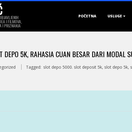
Ć
Primary
POČETNA
USLUGE
OBJAVLJENIH
Navigation
EA I FILMOVA,
 I PRIZNANJA
Menu
T DEPO 5K, RAHASIA CUAN BESAR DARI MODAL S
egorized
Tagged:
slot depo 5000. slot deposit 5k
,
slot depo 5k
,
s