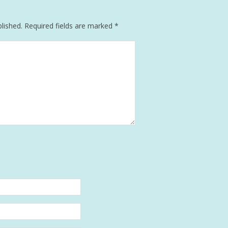
lished.
Required fields are marked
*