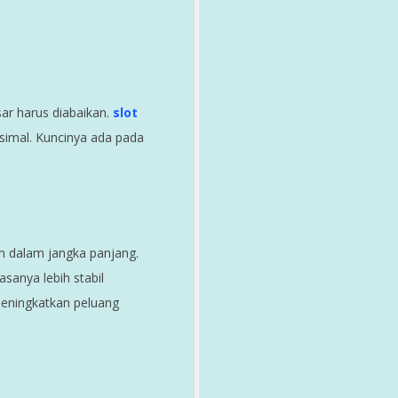
ar harus diabaikan.
slot
simal. Kuncinya ada pada
n dalam jangka panjang.
sanya lebih stabil
meningkatkan peluang