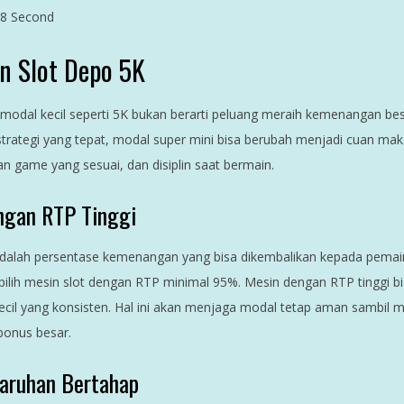
48 Second
in Slot Depo 5K
modal kecil seperti 5K bukan berarti peluang meraih kemenangan bes
strategi yang tepat, modal super mini bisa berubah menjadi cuan mak
n game yang sesuai, dan disiplin saat bermain.
engan RTP Tinggi
adalah persentase kemenangan yang bisa dikembalikan kepada pemai
ilih mesin slot dengan RTP minimal 95%. Mesin dengan RTP tinggi bia
l yang konsisten. Hal ini akan menjaga modal tetap aman sambil 
bonus besar.
Taruhan Bertahap