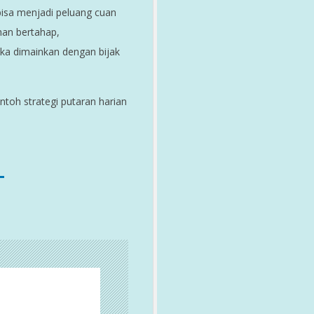
bisa menjadi peluang cuan
han bertahap,
ika dimainkan dengan bijak
ntoh strategi putaran harian
n