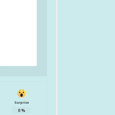
Surprise
0
%