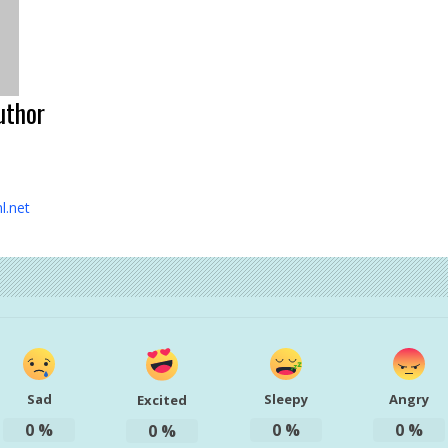
uthor
l.net
Sad
Sleepy
Angry
Excited
0
%
0
%
0
%
0
%