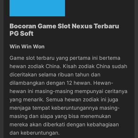
Bocoran Game Slot Nexus Terbaru
PG Soft
Win Win Won
Game slot terbaru yang pertama ini bertema
hewan zodiak China. Kisah zodiak China sudah
diceritakan selama ribuan tahun dan
dilambangkan dengan 12 hewan. Hewan-
hewan ini masing-masing mempunyai ceritanya
yang menarik. Semua hewan zodiak ini juga
menjaga tempat keberuntungannya masing-
masing dan siapa yang bisa menemukan
mereka akan diberkati dengan kebahagiaan
dan keberuntungan.