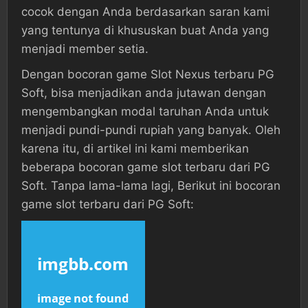
cocok dengan Anda berdasarkan saran kami
yang tentunya di khususkan buat Anda yang
menjadi member setia.
Dengan bocoran game Slot Nexus terbaru PG
Soft, bisa menjadikan anda jutawan dengan
mengembangkan modal taruhan Anda untuk
menjadi pundi-pundi rupiah yang banyak. Oleh
karena itu, di artikel ini kami memberikan
beberapa bocoran game slot terbaru dari PG
Soft. Tanpa lama-lama lagi, Berikut ini bocoran
game slot terbaru dari PG Soft: