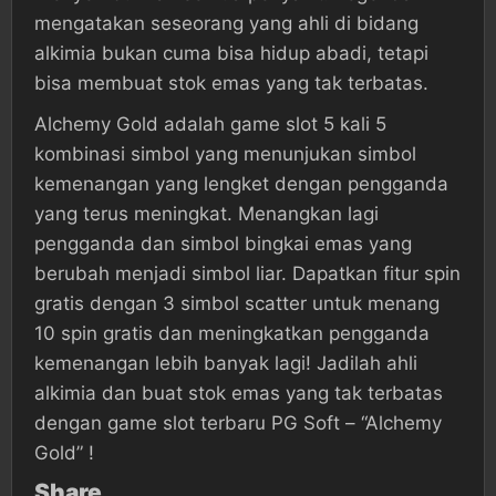
mengatakan seseorang yang ahli di bidang
alkimia bukan cuma bisa hidup abadi, tetapi
bisa membuat stok emas yang tak terbatas.
Alchemy Gold adalah game slot 5 kali 5
kombinasi simbol yang menunjukan simbol
kemenangan yang lengket dengan pengganda
yang terus meningkat. Menangkan lagi
pengganda dan simbol bingkai emas yang
berubah menjadi simbol liar. Dapatkan fitur spin
gratis dengan 3 simbol scatter untuk menang
10 spin gratis dan meningkatkan pengganda
kemenangan lebih banyak lagi! Jadilah ahli
alkimia dan buat stok emas yang tak terbatas
dengan game slot terbaru PG Soft – “Alchemy
Gold” !
Share