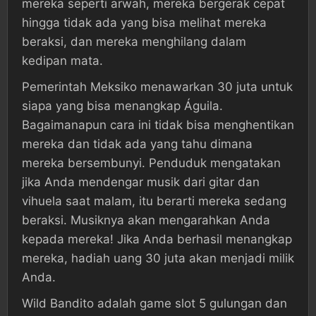
mereka seperti arwah, mereka bergerak cepat
hingga tidak ada yang bisa melihat mereka
beraksi, dan mereka menghilang dalam
kedipan mata.
Pemerintah Meksiko menawarkan 30 juta untuk
siapa yang bisa menangkap Águila.
Bagaimanapun cara ini tidak bisa menghentikan
mereka dan tidak ada yang tahu dimana
mereka bersembunyi. Penduduk mengatakan
jika Anda mendengar musik dari gitar dan
vihuela saat malam, itu berarti mereka sedang
beraksi. Musiknya akan mengarahkan Anda
kepada mereka! Jika Anda berhasil menangkap
mereka, hadiah uang 30 juta akan menjadi milik
Anda.
Wild Bandito adalah game slot 5 gulungan dan