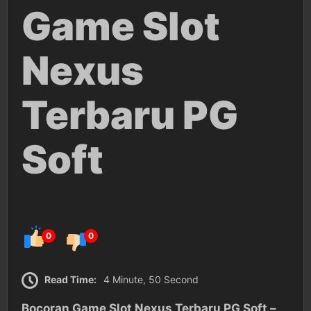
Game Slot
Nexus
Terbaru PG
Soft
0
0
Read Time:
4 Minute, 50 Second
Bocoran Game Slot Nexus Terbaru PG Soft –