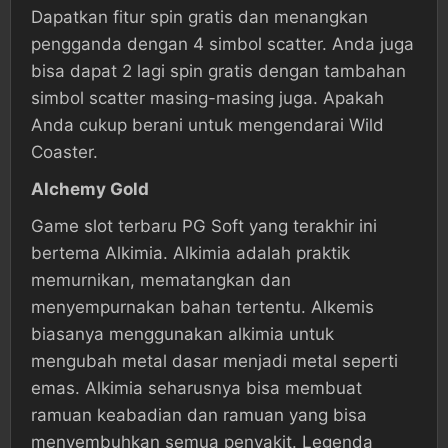
Dapatkan fitur spin gratis dan menangkan
pengganda dengan 4 simbol scatter. Anda juga
bisa dapat 2 lagi spin gratis dengan tambahan
simbol scatter masing-masing juga. Apakah
Anda cukup berani untuk mengendarai Wild
Coaster.
Alchemy Gold
Game slot terbaru PG Soft yang terakhir ini
bertema Alkimia. Alkimia adalah praktik
memurnikan, mematangkan dan
menyempurnakan bahan tertentu. Alkemis
biasanya menggunakan alkimia untuk
mengubah metal dasar menjadi metal seperti
emas. Alkimia seharusnya bisa membuat
ramuan keabadian dan ramuan yang bisa
menyembuhkan semua penyakit. Legenda