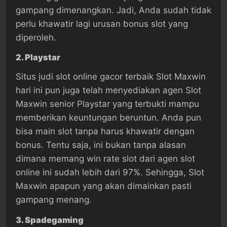
gampang dimenangkan. Jadi, Anda sudah tidak
perlu khawatir lagi urusan bonus slot yang
diperoleh.
2. Playstar
Situs judi slot online gacor terbaik Slot Maxwin
hari ini pun juga telah menyediakan agen Slot
Maxwin senior Playstar yang terbukti mampu
memberikan keuntungan beruntun. Anda pun
bisa main slot tanpa harus khawatir dengan
bonus. Tentu saja, ini bukan tanpa alasan
dimana memang win rate slot dari agen slot
online ini sudah lebih dari 97%. Sehingga, Slot
Maxwin apapun yang akan dimainkan pasti
gampang menang.
3. Spadegaming