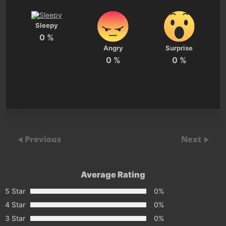
Sleepy
0
%
Angry
Surprise
0
%
0
%
Previous
Next
Average Rating
5 Star
0%
4 Star
0%
3 Star
0%