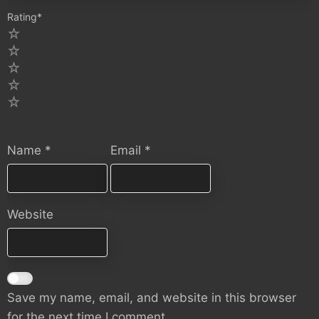
Rating
*
5
4
3
2
1
Name
*
Email
*
Website
Save my name, email, and website in this browser
for the next time I comment.