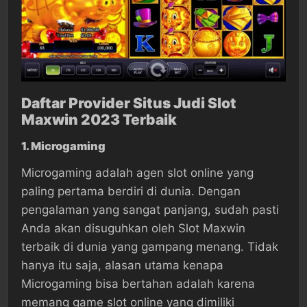
Daftar Provider Situs Judi Slot
Maxwin 2023 Terbaik
1. Microgaming
Microgaming adalah agen slot online yang
paling pertama berdiri di dunia. Dengan
pengalaman yang sangat panjang, sudah pasti
Anda akan disuguhkan oleh Slot Maxwin
terbaik di dunia yang gampang menang. Tidak
hanya itu saja, alasan utama kenapa
Microgaming bisa bertahan adalah karena
memang game slot online yang dimiliki