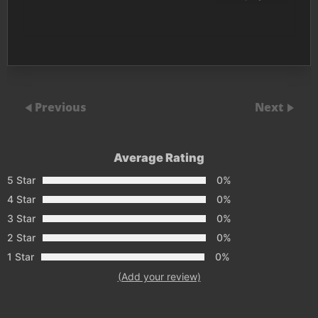
Previous
Next
Average Rating
5 Star
0%
4 Star
0%
3 Star
0%
2 Star
0%
1 Star
0%
(Add your review)