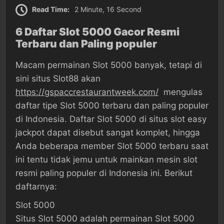
Read Time:
2 Minute, 16 Second
6 Daftar Slot 5000 Gacor Resmi
Terbaru dan Paling populer
Macam permainan Slot 5000 banyak, tetapi di
sini situs Slot88 akan
https://gspaccrestaurantweek.com/
mengulas
daftar tipe Slot 5000 terbaru dan paling populer
di Indonesia. Daftar Slot 5000 di situs slot easy
jackpot dapat disebut sangat komplet, hingga
Anda beberapa member Slot 5000 terbaru saat
ini tentu tidak jemu untuk mainkan mesin slot
resmi paling populer di Indonesia ini. Berikut
daftarnya:
Slot 5000
Situs Slot 5000 adalah permainan Slot 5000