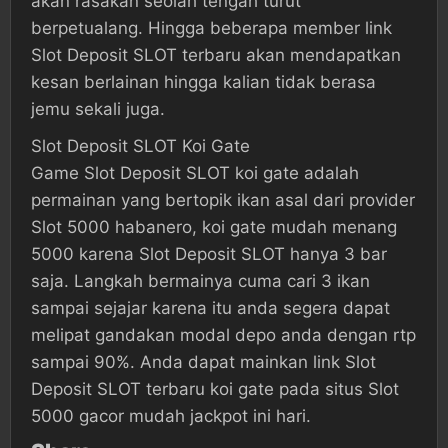
akan rasakan seolah tengah turut
berpetualang. Hingga beberapa member link
Slot Deposit SLOT terbaru akan mendapatkan
kesan berlainan hingga kalian tidak berasa
jemu sekali juga.
Slot Deposit SLOT Koi Gate
Game Slot Deposit SLOT koi gate adalah
permainan yang bertopik ikan asal dari provider
Slot 5000 habanero, koi gate mudah menang
5000 karena Slot Deposit SLOT hanya 3 bar
saja. Langkah bermainya cuma cari 3 ikan
sampai sejajar karena itu anda segera dapat
melipat gandakan modal depo anda dengan rtp
sampai 90%. Anda dapat mainkan link Slot
Deposit SLOT terbaru koi gate pada situs Slot
5000 gacor mudah jackpot ini hari.