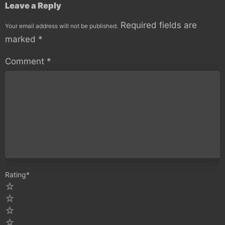
Leave a Reply
Required fields are
Your email address will not be published.
marked
*
Comment
*
Rating
*
5
4
3
2