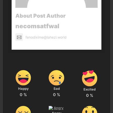
About Post Author
necomsatfwal
fenodixime@lahezi.world
Happy
Sad
Excited
0
%
0
%
0
%
Angry