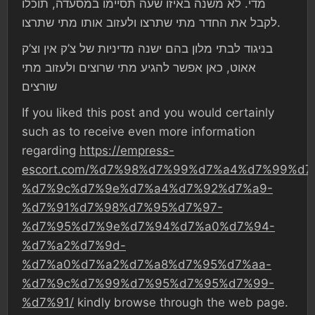
מדי. לא משנה באיזו שעה תסיימו במסעדה, תוכלו
לקבל את החדר מתי שתרצו ולעזוב אותו מתי שתרצו.
בניגוד לבתי מלון בהם ישנה מדיניות של צ’ק אין וצ’ק
אאוט, כאן אפשר להגיע מתי שרוצים ולעזוב מתי
שורצים
If you liked this post and you would certainly
such as to receive even more information
regarding
https://empress-
escort.com/%d7%98%d7%99%d7%a4%d7%99%d7
%d7%9c%d7%9e%d7%a4%d7%92%d7%a9-
%d7%91%d7%98%d7%95%d7%97-
%d7%95%d7%9e%d7%94%d7%a0%d7%94-
%d7%a2%d7%9d-
%d7%a0%d7%a2%d7%a8%d7%95%d7%aa-
%d7%9c%d7%99%d7%95%d7%95%d7%99-
%d7%91/
kindly browse through the web page.