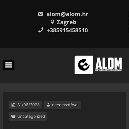
Skip
to
content
alom@alom.hr
Zagreb
+385915458510
31/08/2023
necomsatfwal
Uncategorized