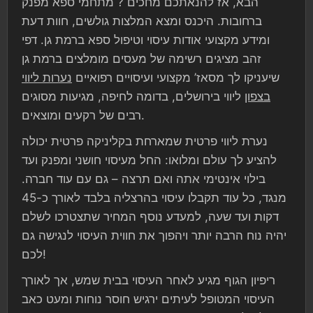
הבא, אז להנאתכם מחכים ? מתחמי ספא מפנק
ברחובות. היכנס ומצא המלצות גולשים, חוות דעת
ומידע מקצועי אודות עיסוי וטיפול ספא ברמת גן. דפי
זהב מציגים רשימה של מעסים מומלצים ברמת גן
שיעניקו לך מסאז’ מקצועי ועיסויים רפואיים
נערות ליווי
בצפון
ליווי בירושלים, בדומה לחיפה, מגיעות מסוגים
רבים של רקעים ומוצאים.
נערת ליווי פרטית שמארחת בקליניקה פרטית יכולה
להציע לך עולם ומלואו: החל מעיסוי חושני ומפנק ועד
בילוי אינטימי אתה ואם תרצה – גם עם עוד חברה.
מנגד, כל עוד תקבלו עיסוי בהרצליה בלבד לאורך כ-45
דקות ועד שעה, למעדע נוסף המחיר שתצטרכו לשלם
יהיה נוח הרבה יותר ויהפוך את חווית העיסוי לנגישה גם
לכם!
ריפיון הגוף מגיע לאחר העיסוי בבית שמש, אך לאורך
העיסוי המטופל לעיתים ירגיש חוסר נוחות ומעט כאב