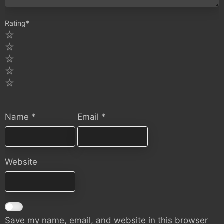
Rating
*
5
4
3
2
1
Name
*
Email
*
Website
Save my name, email, and website in this browser