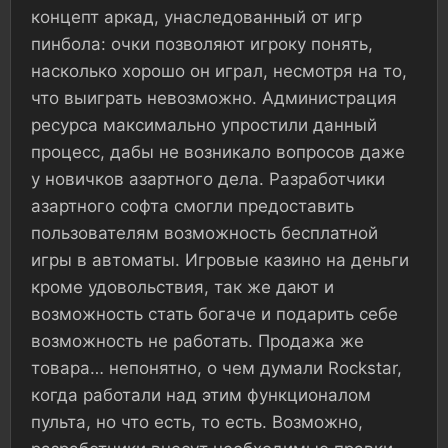
концепт аркад, унаследованный от игр
пинбола: очки позволяют игроку понять,
насколько хорошо он играл, несмотря на то,
что выиграть невозможно. Администрация
ресурса максимально упростили данный
процесс, дабы не возникало вопросов даже
у новичков азартного дела. Разработчики
азартного софта смогли предоставить
пользователям возможность бесплатной
игры в автоматы. Игровые казино на деньги
кроме удовольствия, так же дают и
возможность стать богаче и подарить себе
возможность не работать. Продажа же
товара… непонятно, о чем думали Rockstar,
когда работали над этим функционалом
пульта, но что есть, то есть. Возможно,