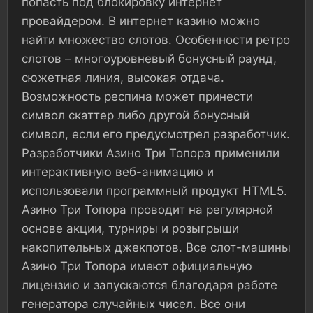
попасть под блокировку интернет
провайдером. В интернет казино можно
найти множество слотов. Особенности ретро
слотов – многоуровневый бонусный раунд,
сюжетная линия, высокая отдача.
Возможность респина может принести
символ скаттер либо другой бонусный
символ, если его предусмотрел разработчик.
Разработчики Азино Три Топора применили
интерактивную веб-анимацию и
использовали программный продукт HTML5.
Азино Три Топора проводит на регулярной
основе акции, турниры и розыгрыши
накопительных джекпотов. Все слот-машины
Азино Три Топора имеют официальную
лицензию и запускаются благодаря работе
генератора случайных чисел. Все они