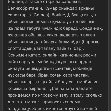
Японии, а также открыла салоны в
Великобритании. Құмар ойындар арнайы
санаттарға (Games), бөлінеді, бұл қызықты
ойын слотын немесе құмар үстел ойынын
жылдам табуға мүмкіндік береді. Сондай-ақ,
жақында ойыншы үлкен ақша ұтып алған
ойын слотында ойнауға болмайды (барлық
слоттардың қайталану пайызы бар).
Сонымен қатар, онлайн-казиноның ресми
сайты әртүрлі мобильді құрылғылардан
ойнауға бейімделген (сайттың мобильді
нұсқасы бар), бірақ соған қарамастан,
ойыншыларға ыңғайлы болу үшін мобильді
қосымша әзірленді. Для начала давайте
пройдемся по игровому залу и тому, сколько
денег он может приносить своему
владельцу. Здесь имеется другой важный