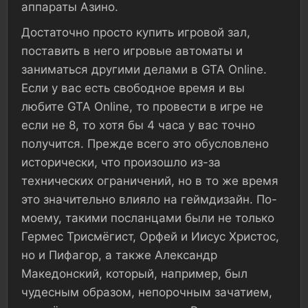
аппараты Азино.
Достаточно просто купить игровой зал,
поставить в него игровые автоматы и
заниматься другими делами в GTA Online.
Если у вас есть свободное время и вы
любите GTA Online, то провести в игре не
если не 8, то хотя бы 4 часа у вас точно
получится. Прежде всего это обусловлено
исторически, что произошло из-за
технических ограничений, но в то же время
это значительно влияло на геймдизайн. По-
моему, такими посланцами были не только
Гермес Трисмёгист, Орфей и Иисус Христос,
но и Пифагор, а также Александр
Македонский, который, например, был
чудесным образом, непорочным зачатием,