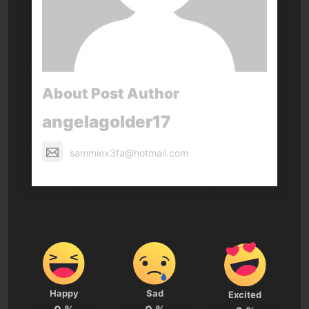
About Post Author
angelagolder17
sammiex3fa@hotmail.com
Happy
Sad
Excited