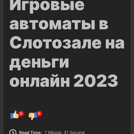
Игровые
автоматы в
Слотозале на
деньги
онлайн 2023
0
0
Read Time:
7 Minute, 31 Second