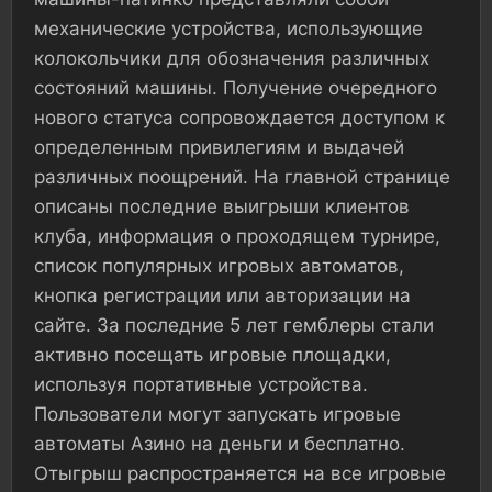
механические устройства, использующие
колокольчики для обозначения различных
состояний машины. Получение очередного
нового статуса сопровождается доступом к
определенным привилегиям и выдачей
различных поощрений. На главной странице
описаны последние выигрыши клиентов
клуба, информация о проходящем турнире,
список популярных игровых автоматов,
кнопка регистрации или авторизации на
сайте. За последние 5 лет гемблеры стали
активно посещать игровые площадки,
используя портативные устройства.
Пользователи могут запускать игровые
автоматы Азино на деньги и бесплатно.
Отыгрыш распространяется на все игровые