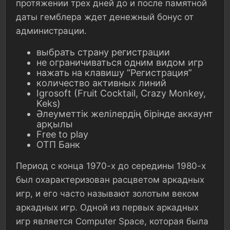
протяжении трех дней до и после памятной
даты гемблера ждет денежный бонус от
администрации.
выбрать страну регистрации
не ограничиваться одним видом игр
нажать на клавишу “Регистрация”
количество активных линий
Igrosoft (Fruit Cocktail, Crazy Monkey,
Keks)
Әлеуметтік желілердің бірінде аккаунт
арқылы
Free to play
ОТП Банк
Период с конца 1970-х до середины 1980-х
был охарактеризован расцветом аркадных
игр, и его часто называют золотым веком
аркадных игр. Одной из первых аркадных
игр является Computer Space, которая была