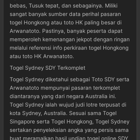
bebas, Tusuk tepat, dan sebagainya. Miliki
sangat banyak sumber data perihal pasaran
togel Hongkong atau toto HK paling besar di
Arwanatoto. Pastinya, banyak peserta dapat
memperoleh kemenangan jekpot dengan ringan
melalui referensi info perkiraan togel Hongkong
atau toto HK Arwanatoto.
Togel Sydney SDY Terkomplet
Togel Sydney diketahui sebagai Toto SDY serta
Arwanatoto mempunyai pasaran terkomplet
diantaranya yang dari negara Australia ini.
Togel Sydney ialah wujud judi lotre terpusat di
kota Sydney, Australia. Sesuai sama Togel
Singapore serta Togel Hongkong, Togel Sydney
sertakan penyeleksian angka yang persis sama
buat meramalkan hasil undian togel online SDY