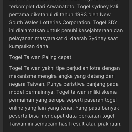
terkomplet dari Arwanatoto. Togel sydney kali
pertama diketahui di tahun 1993 oleh New
South Wales Lotteries Corporation. Togel SDY
ini dialamatkan untuk penuhi kesejahteraan dan
pelayanan masyarakat di daerah Sydney saat
kumpulkan dana.
Togel Taiwan Paling cepat
Togel Taiwan yakni tipe perjudian lotre dengan
mekanisme mengira angka yang datang dari
negara Taiwan. Punya peristiwa panjang pada
model bermainnya, Togel taiwan miliki skema
permainan yang serupa seperti pasaran togel
online yang lain yang tenar. Yang pasti banyak
peserta bisa mendapat data berkaitan togel
Taiwan ini semacam hasil result atau prakiraan.