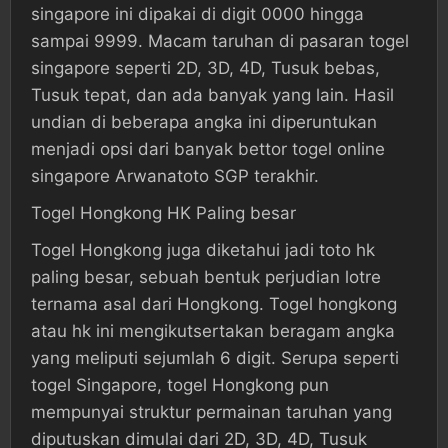
singapore ini dipakai di digit 0000 hingga
sampai 9999. Macam taruhan di pasaran togel
singapore seperti 2D, 3D, 4D, Tusuk bebas,
Tusuk tepat, dan ada banyak yang lain. Hasil
undian di beberapa angka ini diperuntukan
menjadi opsi dari banyak bettor togel online
singapore Arwanatoto SGP terakhir.
Togel Hongkong HK Paling besar
Togel Hongkong juga diketahui jadi toto hk
paling besar, sebuah bentuk perjudian lotre
ternama asal dari Hongkong. Togel hongkong
atau hk ini mengikutsertakan beragam angka
yang meliputi sejumlah 6 digit. Serupa seperti
togel Singapore, togel Hongkong pun
mempunyai struktur permainan taruhan yang
diputuskan dimulai dari 2D, 3D, 4D, Tusuk