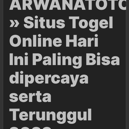
ARWANATOT
» Situs Togel
Online Hari
Ini Paling Bisa
dipercaya
serta
Terunggul