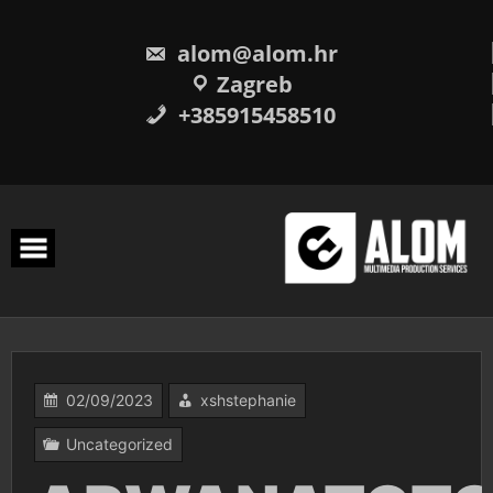
Skip
to
content
alom@alom.hr
Zagreb
+385915458510
02/09/2023
xshstephanie
Uncategorized