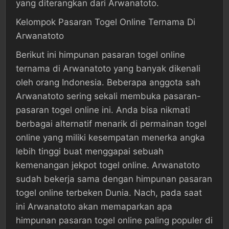
yang diterangkan dari Arwanatoto.
Kelompok Pasaran Togel Online Ternama Di
Arwanatoto
Berikut ini himpunan pasaran togel online
ternama di Arwanatoto yang banyak dikenali
oleh orang Indonesia. Beberapa anggota sah
Arwanatoto sering sekali membuka pasaran-
pasaran togel online ini. Anda bisa nikmati
berbagai alternatif menarik di permainan togel
online yang miliki kesempatan menerka angka
lebih tinggi buat menggapai sebuah
kemenangan jekpot togel online. Arwanatoto
sudah bekerja sama dengan himpunan pasaran
togel online terbeken Dunia. Nach, pada saat
ini Arwanatoto akan memaparkan apa
himpunan pasaran togel online paling populer di