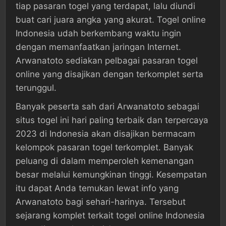
tiap pasaran togel yang terdapat, lalu diundi
buat cari juara angka yang akurat. Togel online
Indonesia udah berkembang waktu ingin
dengan memanfaatkan jaringan Internet.
Arwanatoto sediakan pelbagai pasaran togel
online yang disajikan dengan terkomplet serta
terunggul.
Banyak peserta sah dari Arwanatoto sebagai
situs togel ini hari paling terbaik dan terpercaya
2023 di Indonesia akan disajikan bermacam
kelompok pasaran togel terkomplet. Banyak
peluang di dalam memperoleh kemenangan
besar melalui kemungkinan tinggi. Kesempatan
itu dapat Anda temukan lewat info yang
Arwanatoto bagi sehari-harinya. Tersebut
sejarang komplet terkait togel online Indonesia