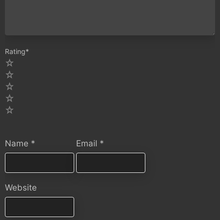
Rating
*
5
4
3
2
1
Name
*
Email
*
Website