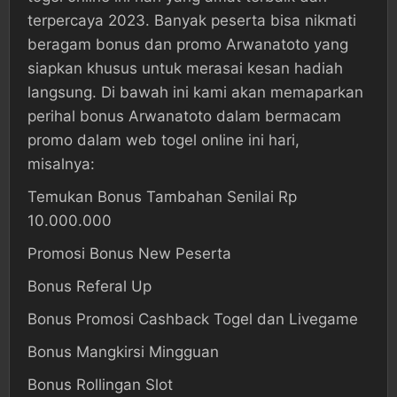
terpercaya 2023. Banyak peserta bisa nikmati
beragam bonus dan promo Arwanatoto yang
siapkan khusus untuk merasai kesan hadiah
langsung. Di bawah ini kami akan memaparkan
perihal bonus Arwanatoto dalam bermacam
promo dalam web togel online ini hari,
misalnya:
Temukan Bonus Tambahan Senilai Rp
10.000.000
Promosi Bonus New Peserta
Bonus Referal Up
Bonus Promosi Cashback Togel dan Livegame
Bonus Mangkirsi Mingguan
Bonus Rollingan Slot