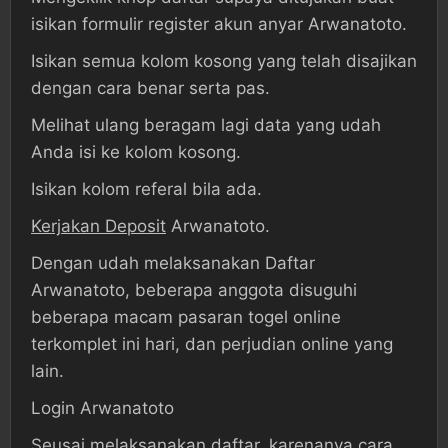
isikan formulir register akun anyar Arwanatoto.
Isikan semua kolom kosong yang telah disajikan
dengan cara benar serta pas.
Melihat ulang beragam lagi data yang udah
Anda isi ke kolom kosong.
Isikan kolom referal bila ada.
Kerjakan Deposit
Arwanatoto.
Dengan udah melaksanakan Daftar
Arwanatoto, beberapa anggota disuguhi
beberapa macam pasaran togel online
terkomplet ini hari, dan perjudian online yang
lain.
Login Arwanatoto
Seusai melaksanakan daftar, karenanya cara