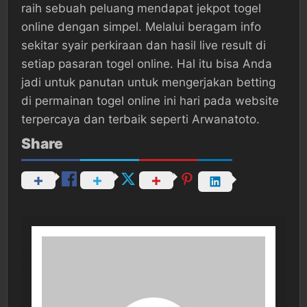
raih sebuah peluang mendapat jekpot togel
online dengan simpel. Melalui beragam info
sekitar syair perkiraan dan hasil live result di
setiap pasaran togel online. Hal itu bisa Anda
jadi untuk panutan untuk mengerjakan betting
di permainan togel online ini hari pada website
terpercaya dan terbaik seperti Arwanatoto.
Share