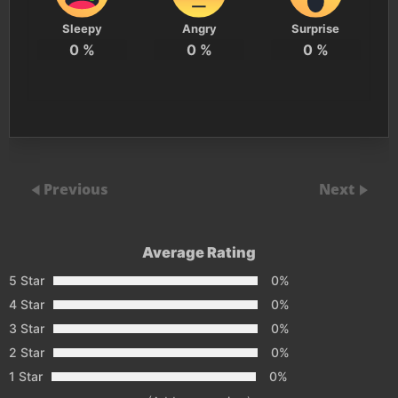
Sleepy
Angry
Surprise
0
%
0
%
0
%
Previous
Next
Average Rating
5 Star
0%
4 Star
0%
3 Star
0%
2 Star
0%
1 Star
0%