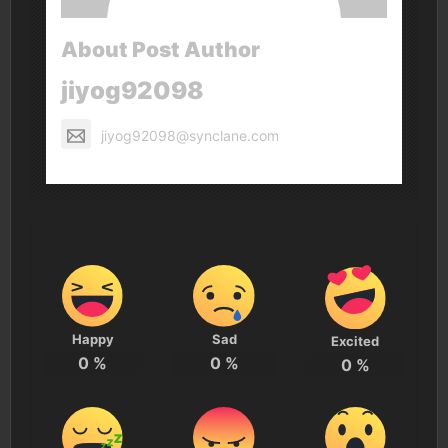
About Post Author
jiyog92098
jiyog92098@synclane.com
Happy
Sad
Excited
0
%
0
%
0
%