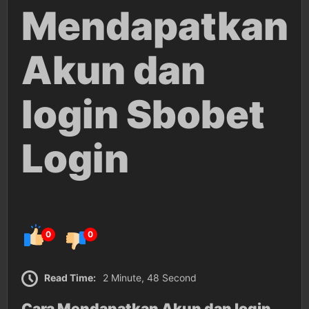
Mendapatkan
Akun dan
login Sbobet
Login
0
0
Read Time:
2 Minute, 48 Second
Cara Mendapatkan Akun dan login