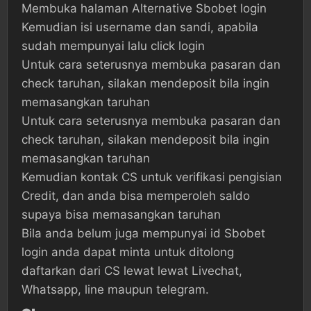
Membuka halaman Alternative Sbobet login
Kemudian isi username dan sandi, apabila
sudah mempunyai lalu click login
Untuk cara seterusnya membuka pasaran dan
check taruhan, silakan mendeposit bila ingin
memasangkan taruhan
Untuk cara seterusnya membuka pasaran dan
check taruhan, silakan mendeposit bila ingin
memasangkan taruhan
Kemudian kontak CS untuk verifikasi pengisian
Credit, dan anda bisa memperoleh saldo
supaya bisa memasangkan taruhan
Bila anda belum juga mempunyai id Sbobet
login anda dapat minta untuk ditolong
daftarkan dari CS lewat lewat Livechat,
Whatsapp, line maupun telegram.