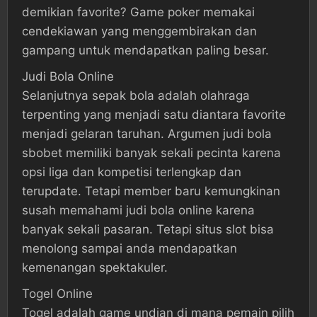
demikian favorite? Game poker memakai
cendekiawan yang menggembirakan dan
gampang untuk mendapatkan paling besar.
Judi Bola Online
Selanjutnya sepak bola adalah olahraga
terpenting yang menjadi satu diantara favorite
menjadi gelaran taruhan. Argumen judi bola
sbobet memiliki banyak sekali pecinta karena
opsi liga dan kompetisi terlengkap dan
terupdate. Tetapi member baru kemungkinan
susah memahami judi bola online karena
banyak sekali pasaran. Tetapi situs slot bisa
menolong sampai anda mendapatkan
kemenangan spektakuler.
Togel Online
Togel adalah game undian di mana pemain pilih