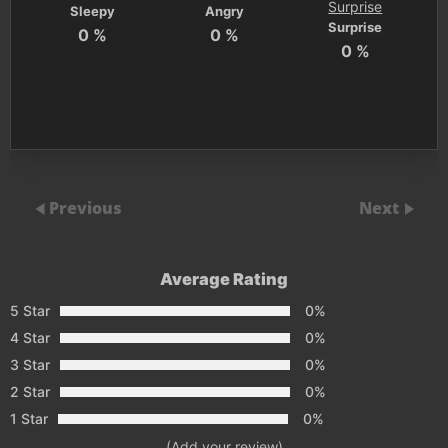
Sleepy
Angry
Surprise
0
%
0
%
0
%
Previous
Next
Average Rating
5 Star
0%
4 Star
0%
3 Star
0%
2 Star
0%
1 Star
0%
(Add your review)