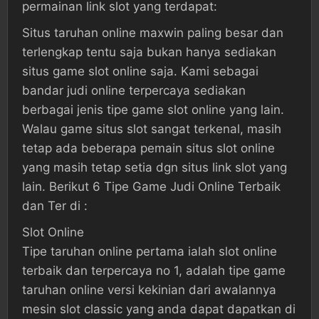
permainan link slot yang terdapat:
Situs taruhan online maxwin paling besar dan
terlengkap tentu saja bukan hanya sediakan
situs game slot online saja. Kami sebagai
bandar judi online terpercaya sediakan
berbagai jenis tipe game slot online yang lain.
Walau game situs slot sangat terkenal, masih
tetap ada beberapa pemain situs slot online
yang masih tetap setia dgn situs link slot yang
lain. Berikut 6 Tipe Game Judi Online Terbaik
dan Ter di :
Slot Online
Tipe taruhan online pertama ialah slot online
terbaik dan terpercaya no 1, adalah tipe game
taruhan online versi kekinian dari awalannya
mesin slot classic yang anda dapat dapatkan di