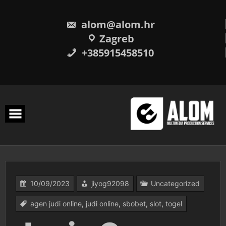
Skip
to
content
alom@alom.hr
Zagreb
+385915458510
10/09/2023
jiyog92098
Uncategorized
agen judi online
,
judi online
,
sbobet
,
slot
,
togel