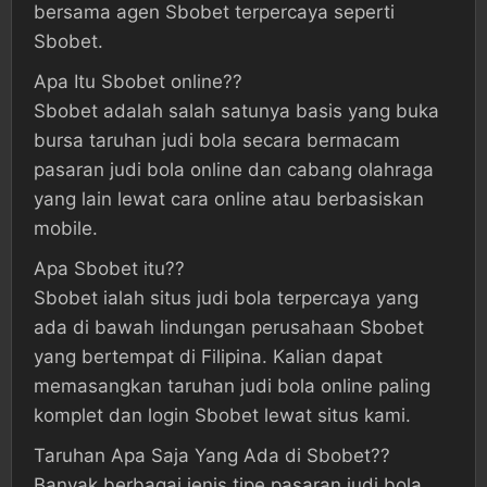
bersama agen Sbobet terpercaya seperti
Sbobet.
Apa Itu Sbobet online??
Sbobet adalah salah satunya basis yang buka
bursa taruhan judi bola secara bermacam
pasaran judi bola online dan cabang olahraga
yang lain lewat cara online atau berbasiskan
mobile.
Apa Sbobet itu??
Sbobet ialah situs judi bola terpercaya yang
ada di bawah lindungan perusahaan Sbobet
yang bertempat di Filipina. Kalian dapat
memasangkan taruhan judi bola online paling
komplet dan login Sbobet lewat situs kami.
Taruhan Apa Saja Yang Ada di Sbobet??
Banyak berbagai jenis tipe pasaran judi bola