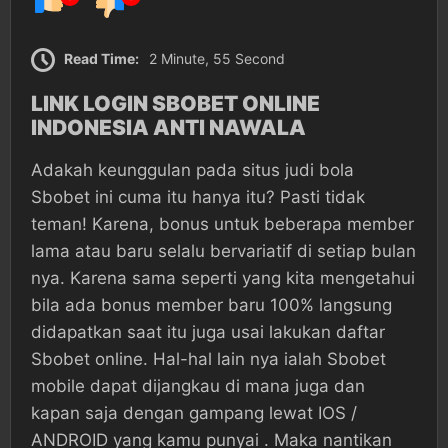
Read Time:
2 Minute, 55 Second
LINK LOGIN SBOBET ONLINE
INDONESIA ANTI NAWALA
Adakah keunggulan pada situs judi bola
Sbobet ini cuma itu hanya itu? Pasti tidak
teman! Karena, bonus untuk beberapa member
lama atau baru selalu bervariatif di setiap bulan
nya. Karena sama seperti yang kita mengetahui
bila ada bonus member baru 100% langsung
didapatkan saat itu juga usai lakukan daftar
Sbobet online. Hal-hal lain nya ialah Sbobet
mobile dapat dijangkau di mana juga dan
kapan saja dengan gampang lewat IOS /
ANDROID yang kamu punyai . Maka nantikan