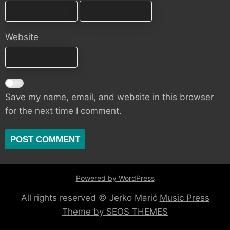
Website
Save my name, email, and website in this browser
for the next time I comment.
Powered by WordPress
All rights reserved © Jerko Marić
Music Press
Theme by SEOS THEMES