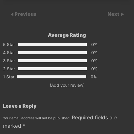
Previous
Next
Average Rating
5 Star
0%
4 Star
0%
3 Star
0%
2 Star
0%
1 Star
0%
(Add your review)
Leave a Reply
Required fields are
Your email address will not be published.
marked
*