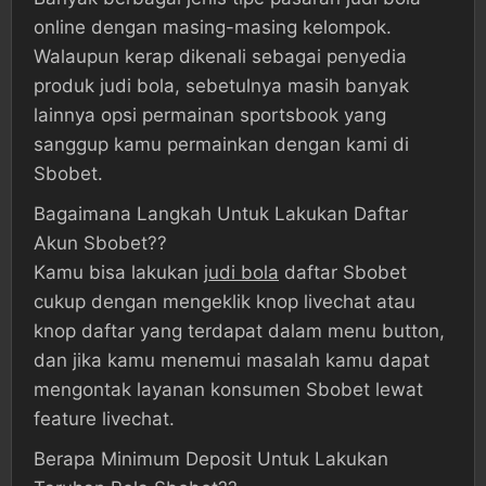
online dengan masing-masing kelompok.
Walaupun kerap dikenali sebagai penyedia
produk judi bola, sebetulnya masih banyak
lainnya opsi permainan sportsbook yang
sanggup kamu permainkan dengan kami di
Sbobet.
Bagaimana Langkah Untuk Lakukan Daftar
Akun Sbobet??
Kamu bisa lakukan
judi bola
daftar Sbobet
cukup dengan mengeklik knop livechat atau
knop daftar yang terdapat dalam menu button,
dan jika kamu menemui masalah kamu dapat
mengontak layanan konsumen Sbobet lewat
feature livechat.
Berapa Minimum Deposit Untuk Lakukan