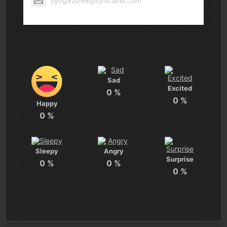
jiyog92098@synclane.com
Sad
Excited
0
%
0
%
Happy
0
%
Sleepy
Angry
Surprise
0
%
0
%
0
%