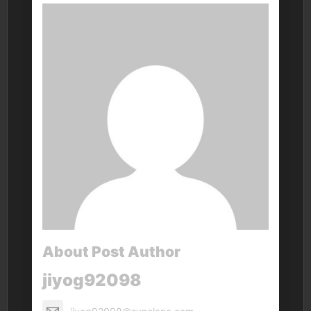
About Post Author
jiyog92098