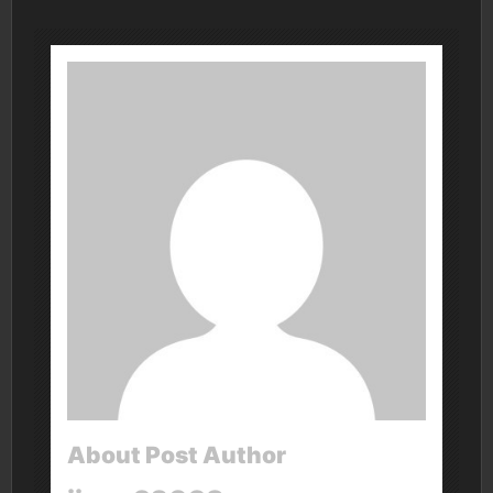
About Post Author