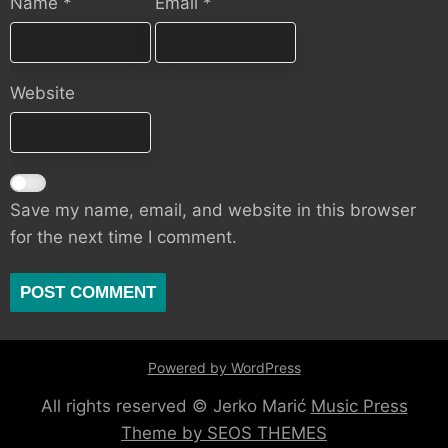
Name
*
Email
*
Website
Save my name, email, and website in this browser
for the next time I comment.
Powered by WordPress
All rights reserved © Jerko Marić
Music Press
Theme by SEOS THEMES