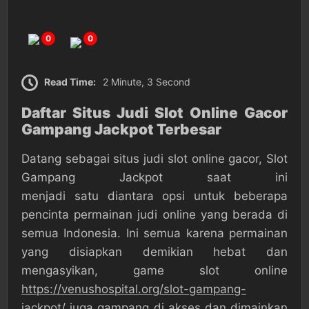
0
0
Read Time:
2 Minute, 3 Second
Daftar Situs Judi Slot Online Gacor
Gampang Jackpot Terbesar
Datang sebagai situs judi slot online gacor, Slot
Gampang Jackpot saat ini
menjadi satu diantara opsi untuk beberapa
pencinta permainan judi online yang berada di
semua Indonesia. Ini semua karena permainan
yang disiapkan demikian hebat dan
mengasyikan, game slot online
https://venushospital.org/slot-gampang-
jackpot/
juga gampang di akses dan dimainkan