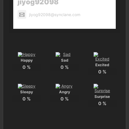
jiyog92098
jiyog92098@synclane.com
Happy
Sad
Excited
0
%
0
%
0
%
Sleepy
Angry
Surprise
0
%
0
%
0
%