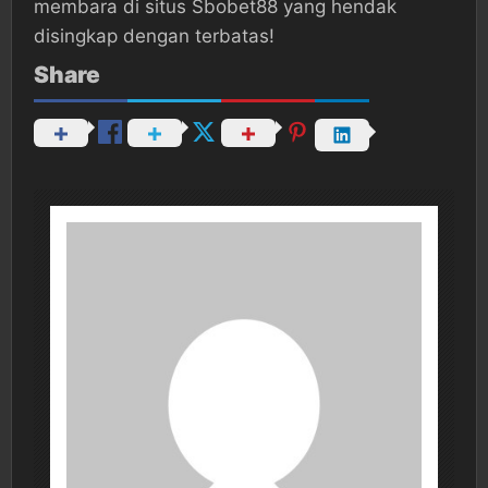
membara di situs Sbobet88 yang hendak
disingkap dengan terbatas!
Share