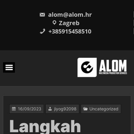
Skip
to
content
alom@alom.hr
Zagreb
+385915458510
16/09/2023
jiyog92098
Uncategorized
Langkah