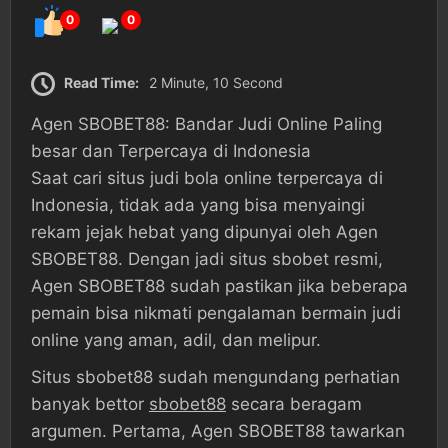
0
0
Read Time:
2 Minute, 10 Second
Agen SBOBET88: Bandar Judi Online Paling
besar dan Terpercaya di Indonesia
Saat cari situs judi bola online terpercaya di
Indonesia, tidak ada yang bisa menyaingi
rekam jejak hebat yang dipunyai oleh Agen
SBOBET88. Dengan jadi situs sbobet resmi,
Agen SBOBET88 sudah pastikan jika beberapa
pemain bisa nikmati pengalaman bermain judi
online yang aman, adil, dan melipur.
Situs sbobet88 sudah mengundang perhatian
banyak bettor
sbobet88
secara beragam
argumen. Pertama, Agen SBOBET88 tawarkan