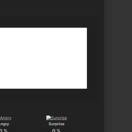
Angry
Surprise
0
%
0
%