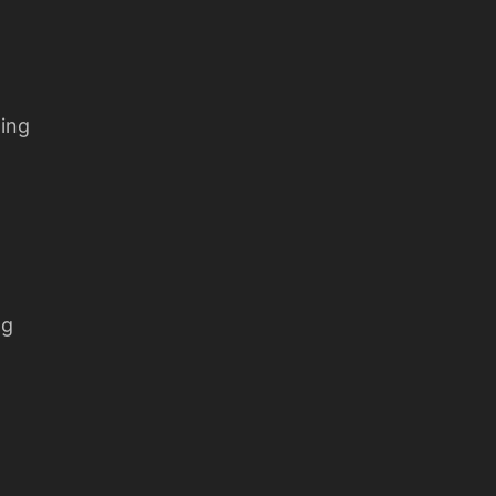
ming
ng