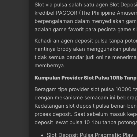
Slot via pulsa salah satu agen Slot Depos
kredibel PAGCOR (The Philippine Amusem
berpengalaman dalam menyediakan game sl
adalah game favorit para pecinta game sl
Kehadiran agen deposit pulsa tanpa poto
nantinya brody akan menggunakan pulsa s
tidak semua bandar judi online meneri
membernya.
Kumpulan Provider Slot Pulsa 10Rb Tan
Beragam tipe provider slot pulsa 10000 t
dengan mekanisme semacam ini beberapa 
Kedatangan slot deposit pulsa benar-be
proses deposit. Saat sebelum masuk kep
deposit lewat pulsa 10 ribu tanpa poton
Slot Deposit Pulsa Pragmatic Play