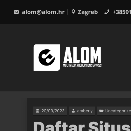
Skip
to
alom@alom.hr
Zagreb
+3859
content
20/09/2023
amberly
Uncategoriz
Daftar Situ