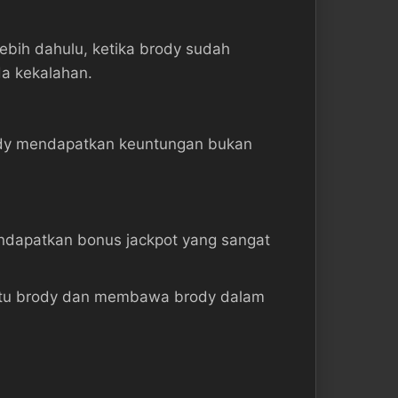
ebih dahulu, ketika brody sudah
da kekalahan.
rody mendapatkan keuntungan bukan
 mendapatkan bonus jackpot yang sangat
antu brody dan membawa brody dalam