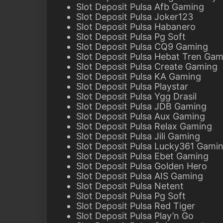
Slot Deposit Pulsa Afb Gaming
Slot Deposit Pulsa Joker123
Slot Deposit Pulsa Habanero
Slot Deposit Pulsa Pg Soft
Slot Deposit Pulsa CQ9 Gaming
Slot Deposit Pulsa Hebat Tren Ga
Slot Deposit Pulsa Create Gaming
Slot Deposit Pulsa KA Gaming
Slot Deposit Pulsa Playstar
Slot Deposit Pulsa Ygg Drasil
Slot Deposit Pulsa JDB Gaming
Slot Deposit Pulsa Aux Gaming
Slot Deposit Pulsa Relax Gaming
Slot Deposit Pulsa Jili Gaming
Slot Deposit Pulsa Lucky361 Gami
Slot Deposit Pulsa Ebet Gaming
Slot Deposit Pulsa Golden Hero
Slot Deposit Pulsa AIS Gaming
Slot Deposit Pulsa Netent
Slot Deposit Pulsa Pg Soft
Slot Deposit Pulsa Red Tiger
Slot Deposit Pulsa Play’n Go