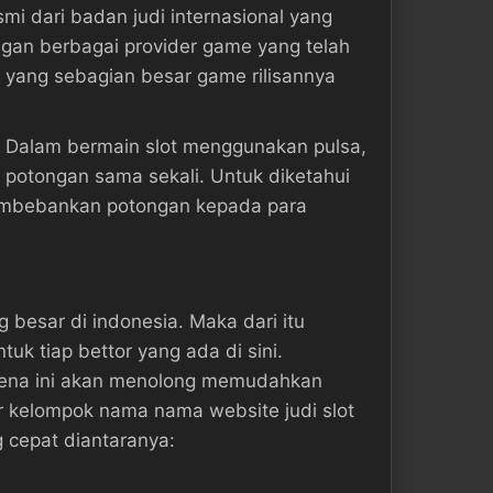
smi dari badan judi internasional yang
gan berbagai provider game yang telah
y yang sebagian besar game rilisannya
a. Dalam bermain slot menggunakan pulsa,
 potongan sama sekali. Untuk diketahui
membebankan potongan kepada para
 besar di indonesia. Maka dari itu
 tiap bettor yang ada di sini.
karena ini akan menolong memudahkan
r kelompok nama nama website judi slot
 cepat diantaranya: