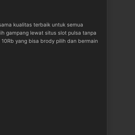
sama kualitas terbaik untuk semua
h gampang lewat situs slot pulsa tanpa
a 10Rb yang bisa brody pilih dan bermain