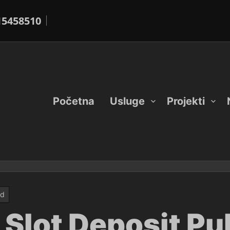
15458510
Početna
Usluge
Projekti
ed
s Slot Deposit P