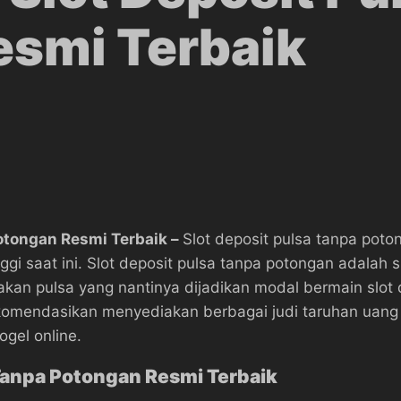
esmi Terbaik
Potongan Resmi Terbaik –
Slot deposit pulsa tanpa poto
nggi saat ini. Slot deposit pulsa tanpa potongan adalah s
n pulsa yang nantinya dijadikan modal bermain slot 
i rekomendasikan menyediakan berbagai judi taruhan uang 
ogel online.
 Tanpa Potongan Resmi Terbaik