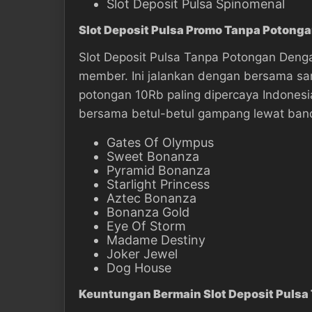
Slot Deposit Pulsa Spinomenal
Slot Deposit Pulsa Promo Tanpa Potong
Slot Deposit Pulsa Tanpa Potongan Denga
member. Ini jalankan dengan bersama sa
potongan 10Rb paling dipercaya Indonesia
bersama betul-betul gampang lewat banda
Gates Of Olympus
Sweet Bonanza
Pyramid Bonanza
Starlight Princess
Aztec Bonanza
Bonanza Gold
Eye Of Storm
Madame Destiny
Joker Jewel
Dog House
Keuntungan Bermain Slot Deposit Pulsa 