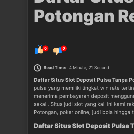
Potongan R
0
0
Read Time:
4 Minute, 21 Second
Daftar Situs Slot Deposit Pulsa Tanpa 
pulsa yang memiliki tingkat win rate terti
menerima pembayaran deposit menggunaka
sekali. Situs judi slot yang kali ini kam
Potongan, poker online, judi bola hingga t
Daftar Situs Slot Deposit Pulsa