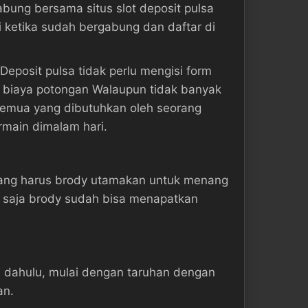
ung bersama situs slot deposit pulsa
 ketika sudah bergabung dan daftar di
eposit pulsa tidak perlu mengisi form
kan biaya potongan Walaupun tidak banyak
 semua yang dibutuhkan oleh seorang
rmain dimalam hari.
yang harus brody utamakan untuk menang
t saja brody sudah bisa menapatkan
h dahulu, mulai dengan taruhan dengan
an.