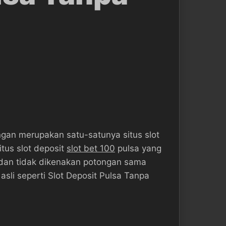
ngan merupakan satu-satunya situs slot
itus slot deposit
slot bet 100
pulsa yang
dan tidak dikenakan potongan sama
asli seperti Slot Deposit Pulsa Tanpa