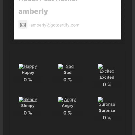
amberly
amberly@gotcertify.com
Happy
Sad
Excited
0
%
0
%
0
%
Sleepy
Angry
Surprise
0
%
0
%
0
%