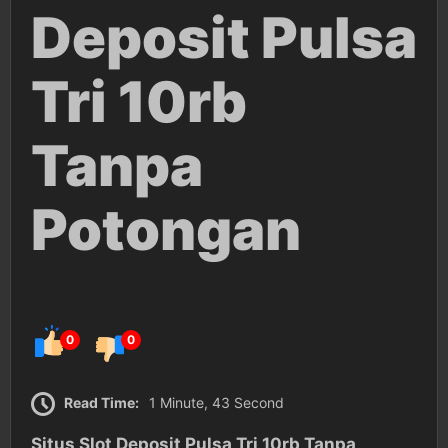
Deposit Pulsa
Tri 10rb
Tanpa
Potongan
0
0
Read Time:
1 Minute, 43 Second
Situs Slot Deposit Pulsa Tri 10rb Tanpa