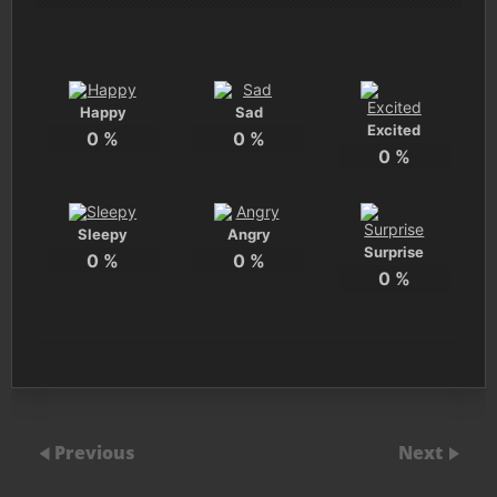
Happy
Sad
Excited
0
%
0
%
0
%
Sleepy
Angry
Surprise
0
%
0
%
0
%
Previous
Next