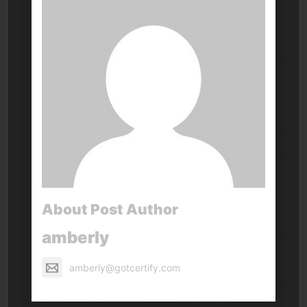
About Post Author
amberly
amberly@gotcertify.com