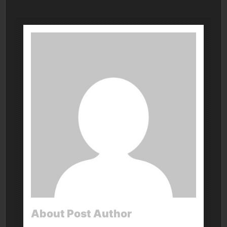
About Post Author