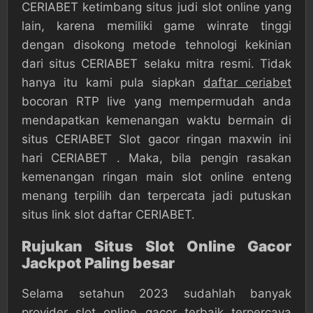
CERIABET ketimbang situs judi slot online yang
lain, karena memiliki game winrate tinggi
dengan disokong metode tehnologi kekinian
dari situs CERIABET selaku mitra resmi. Tidak
hanya itu kami pula siapkan
daftar ceriabet
bocoran RTP live yang mempermudah anda
mendapatkan kemenangan waktu bermain di
situs CERIABET Slot gacor ringan maxwin ini
hari CERIABET . Maka, bila pengin rasakan
kemenangan ringan main slot online enteng
menang terpilih dan terpercata jadi putuskan
situs link slot daftar CERIABET.
Rujukan Situs Slot Online Gacor
Jackpot Paling besar
Selama setahun 2023 sudahlah banyak
provider slot online gacor terbaik terpercaya