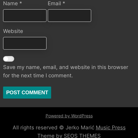
Name
*
Email
*
Website
Save my name, email, and website in this browser
for the next time I comment.
Powered by WordPress
All rights reserved © Jerko Marić
Music Press
Theme by SEOS THEMES