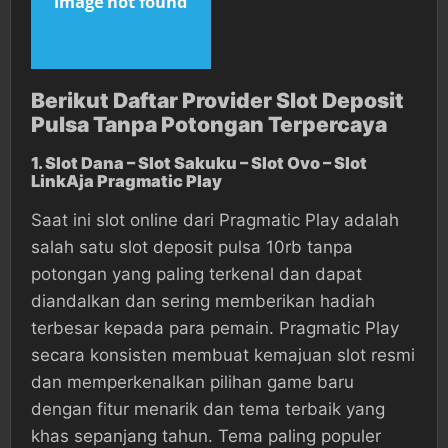
Berikut Daftar Provider Slot Deposit
Pulsa Tanpa Potongan Terpercaya
1. Slot Dana – Slot Sakuku – Slot Ovo – Slot
LinkAja Pragmatic Play
Saat ini slot online dari Pragmatic Play adalah
salah satu slot deposit pulsa 10rb tanpa
potongan yang paling terkenal dan dapat
diandalkan dan sering memberikan hadiah
terbesar kepada para pemain. Pragmatic Play
secara konsisten membuat kemajuan slot resmi
dan memperkenalkan pilihan game baru
dengan fitur menarik dan tema terbaik yang
khas sepanjang tahun. Tema paling populer