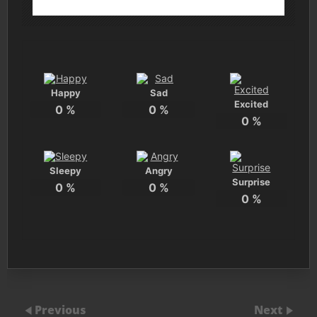
Happy
Sad
Excited
0
%
0
%
0
%
Sleepy
Angry
Surprise
0
%
0
%
0
%
Previous
Next