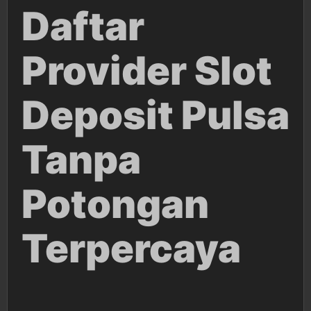
Daftar
Provider Slot
Deposit Pulsa
Tanpa
Potongan
Terpercaya