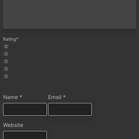
Rating
*
5
4
3
2
1
Name
*
Email
*
Website