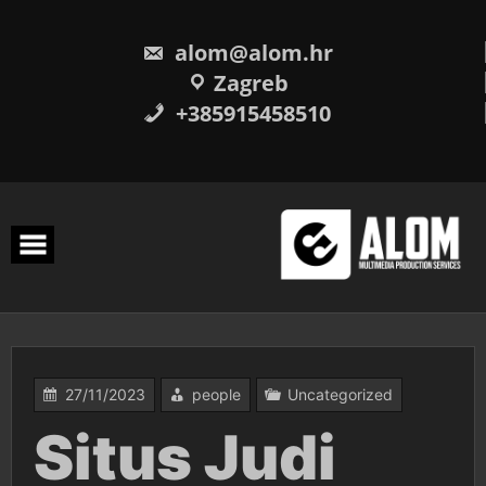
Skip
to
content
alom@alom.hr
Zagreb
+385915458510
27/11/2023
people
Uncategorized
Situs Judi