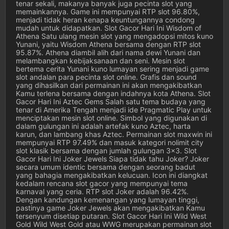
tenar sekali, makanya banyak juga pecinta slot yang
memainkannya. Game ini mempunyai RTP slot 96.80%,
menjadi tidak heran kenapa keuntungannya condong
mudah untuk didapatkan. Slot Gacor Hari Ini Wisdom of
Athena Satu ulang mesin slot yang mengadopsi mitos kuno
Yunani, yaitu Wisdom Athena bersama dengan RTP slot
95.87%. Athena diambil alih dari nama dewi Yunani dan
melambangkan kebijaksanaan dan seni. Mesin slot
bertema cerita Yunani kuno lumayan sering menjadi game
slot andalan para pecinta slot online. Grafis dan sound
yang dihasilkan dari permainan ini akan mengakibatkan
Kamu terlena bersama dengan indahnya kota Athena. Slot
Gacor Hari Ini Aztec Gems Salah satu tema budaya yang
tenar di Amerika Tengah menjadi ide Pragmatic Play untuk
menciptakan mesin slot online. Simbol yang digunakan di
dalam gulungan ini adalah artefak kuno Aztec, harta
karun, dan lambang khas Aztec. Permainan slot maxwin ini
mempunyai RTP 97.49% dan masuk kategori nolimit city
slot klasik bersama dengan jumlah gulungan 3×3. Slot
Gacor Hari Ini Joker Jewels Siapa tidak tahu Joker? Joker
secara umum identic bersama dengan seorang badut
yang bahagia mengakibatkan kelucuan. Icon ini diangkat
kedalam rencana slot gacor yang mempunyai tema
karnaval yang ceria. RTP slot Joker adalah 96.42%.
Dengan kandungan kemenangan yang lumayan tinggi,
pastinya game Joker Jewels akan mengakibatkan Kamu
tersenyum disetiap putaran. Slot Gacor Hari Ini Wild West
Gold Wild West Gold atau WWG merupakan permainan slot