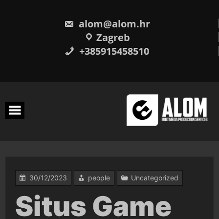
Skip
to
content
alom@alom.hr
Zagreb
+385915458510
30/12/2023
people
Uncategorized
Situs Game