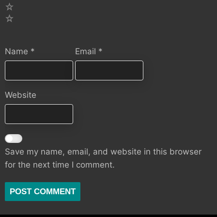
2
1
Name
*
Email
*
Website
Save my name, email, and website in this browser
for the next time I comment.